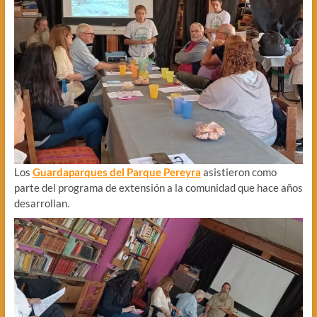
Los
Guardaparques del Parque Pereyra
asistieron como
parte del programa de extensión a la comunidad que hace años
desarrollan.