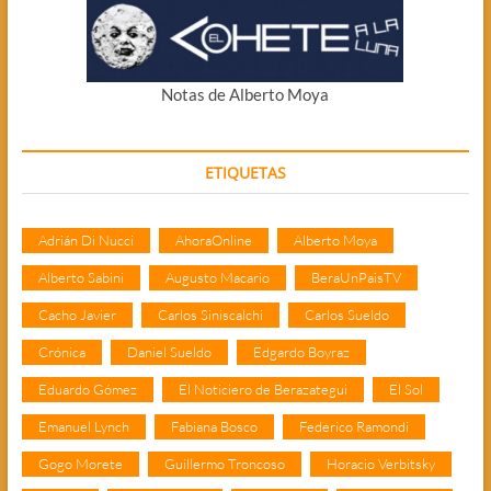
Notas de Alberto Moya
ETIQUETAS
Adrián Di Nucci
AhoraOnline
Alberto Moya
Alberto Sabini
Augusto Macario
BeraUnPaisTV
Cacho Javier
Carlos Siniscalchi
Carlos Sueldo
Crónica
Daniel Sueldo
Edgardo Boyraz
Eduardo Gómez
El Noticiero de Berazategui
El Sol
Emanuel Lynch
Fabiana Bosco
Federico Ramondi
Gogo Morete
Guillermo Troncoso
Horacio Verbitsky