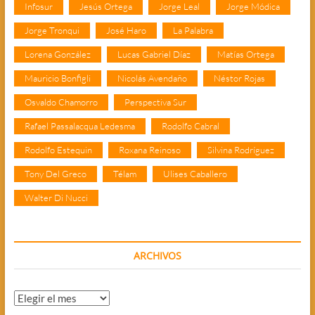
Infosur
Jesús Ortega
Jorge Leal
Jorge Módica
Jorge Tronqui
José Haro
La Palabra
Lorena González
Lucas Gabriel Díaz
Matías Ortega
Mauricio Bonfigli
Nicolás Avendaño
Néstor Rojas
Osvaldo Chamorro
Perspectiva Sur
Rafael Passalacqua Ledesma
Rodolfo Cabral
Rodolfo Estequin
Roxana Reinoso
Silvina Rodríguez
Tony Del Greco
Télam
Ulises Caballero
Walter Di Nucci
ARCHIVOS
Archivos