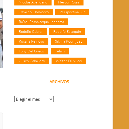
Nicolás Avendaño
Néstor Rojas
Osvaldo Chamorro
Perspectiva Sur
Rafael Passalacqua Ledesma
Rodolfo Cabral
Rodolfo Estequin
Roxana Reinoso
Silvina Rodríguez
Tony Del Greco
Télam
Ulises Caballero
Walter Di Nucci
ARCHIVOS
Archivos