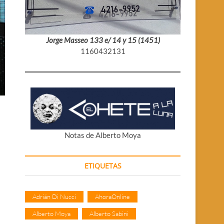
Jorge Masseo 133 e/ 14 y 15 (1451)
1160432131
Notas de Alberto Moya
ETIQUETAS
Adrián Di Nucci
AhoraOnline
Alberto Moya
Alberto Sabini