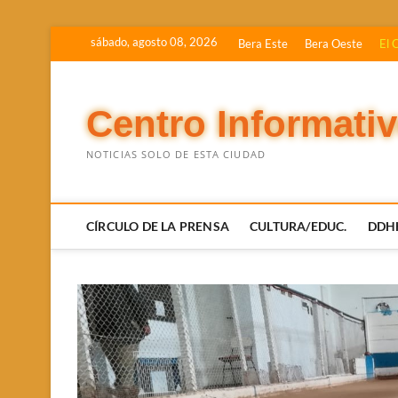
Saltar
sábado, agosto 08, 2026
Bera Este
Bera Oeste
El 
al
contenido
Centro Informati
NOTICIAS SOLO DE ESTA CIUDAD
CÍRCULO DE LA PRENSA
CULTURA/EDUC.
DDH