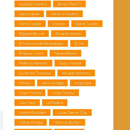
Augusto Macario
BeraUnPaisTV
Cacho Javier
Carlos Siniscalchi
Carlos Sueldo
Crónica
Daniel Sueldo
Edgardo Boyraz
Eduardo Gómez
El Noticiero de Berazategui
El Sol
Emanuel Lynch
Fabiana Bosco
Federico Ramondi
Gogo Morete
Guillermo Troncoso
Horacio Verbitsky
Infosur
Jesús Ortega
Jorge Leal
Jorge Módica
Jorge Tronqui
José Haro
La Palabra
Lorena González
Lucas Gabriel Díaz
Matías Ortega
Mauricio Bonfigli