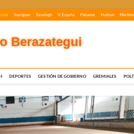
Cruce
Sourigues
Ranelagh
V. España
Plátanos
Hudson
Marítim
vo Berazategui
H
DEPORTES
GESTIÓN DE GOBIERNO
GREMIALES
POLÍ