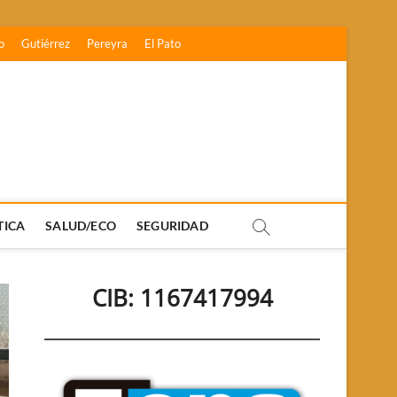
o
Gutiérrez
Pereyra
El Pato
TICA
SALUD/ECO
SEGURIDAD
CIB: 1167417994