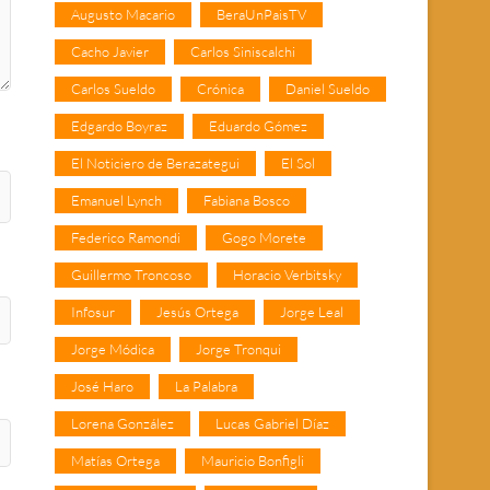
Augusto Macario
BeraUnPaisTV
Cacho Javier
Carlos Siniscalchi
Carlos Sueldo
Crónica
Daniel Sueldo
Edgardo Boyraz
Eduardo Gómez
El Noticiero de Berazategui
El Sol
Emanuel Lynch
Fabiana Bosco
Federico Ramondi
Gogo Morete
Guillermo Troncoso
Horacio Verbitsky
Infosur
Jesús Ortega
Jorge Leal
Jorge Módica
Jorge Tronqui
José Haro
La Palabra
Lorena González
Lucas Gabriel Díaz
Matías Ortega
Mauricio Bonfigli