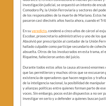
investigación judicial, se orquestó un intento de encu
Comodoro Py, la Unión Ferroviaria y sectores del poder
de los responsables de la muerte de Mariano. Estos h
pasaron casi dieciséis años hasta ahora, cuando el Tr
En su
veredicto
, condenó a cinco años de cárcel al ex
Escobar, prosecretario administrativo y uno de los q
Absolvió por prescripción al contador de la Unión Ferr
hallado culpable como partícipe secundario de cohecho
absuelta. Otros de los involucrados en esta trama, el e
Riquelme, fallecieron antes del juicio.
Durante todos estos años la causa atravesó enormes d
que las permitieron y muchos otros que se excusaron 
existencia de operadores que hacen negocios y trafica
de la inteligencia nacional, la posibilidad de manipular
y alianzas políticas entre quienes forman parte de ese
voces. Sin embargo, pocos están dispuestos a no ser par
investigar en serio y a defender a quienes buscan justi