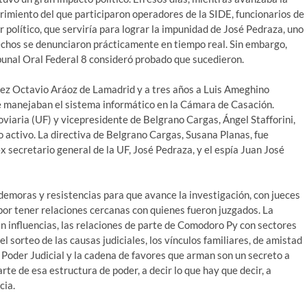
brimiento del que participaron operadores de la SIDE, funcionarios de
 político, que serviría para lograr la impunidad de José Pedraza, uno
echos se denunciaron prácticamente en tiempo real. Sin embargo,
ibunal Oral Federal 8 consideró probado que sucedieron.
juez Octavio Aráoz de Lamadrid y a tres años a Luis Ameghino
ue manejaban el sistema informático en la Cámara de Casación.
oviaria (UF) y vicepresidente de Belgrano Cargas, Ángel Stafforini,
 activo. La directiva de Belgrano Cargas, Susana Planas, fue
x secretario general de la UF, José Pedraza, y el espía Juan José
emoras y resistencias para que avance la investigación, con jueces
por tener relaciones cercanas con quienes fueron juzgados. La
n influencias, las relaciones de parte de Comodoro Py con sectores
 el sorteo de las causas judiciales, los vínculos familiares, de amistad
 Poder Judicial y la cadena de favores que arman son un secreto a
te de esa estructura de poder, a decir lo que hay que decir, a
cia.