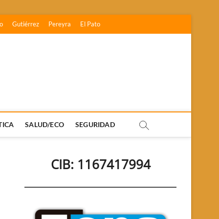
o
Gutiérrez
Pereyra
El Pato
TICA
SALUD/ECO
SEGURIDAD
CIB: 1167417994