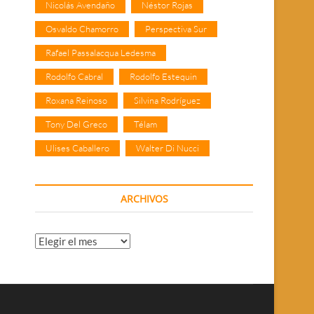
Nicolás Avendaño
Néstor Rojas
Osvaldo Chamorro
Perspectiva Sur
Rafael Passalacqua Ledesma
Rodolfo Cabral
Rodolfo Estequin
Roxana Reinoso
Silvina Rodríguez
Tony Del Greco
Télam
Ulises Caballero
Walter Di Nucci
ARCHIVOS
Archivos