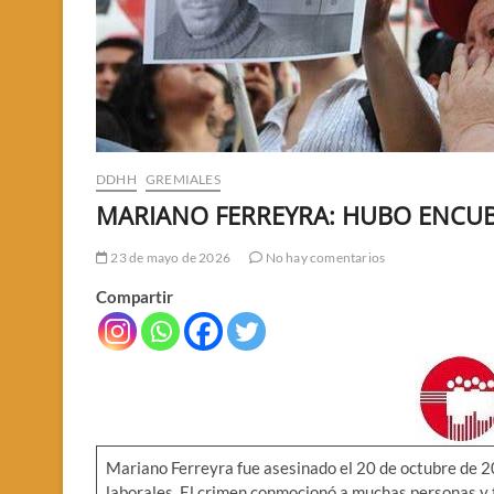
DDHH
GREMIALES
MARIANO FERREYRA: HUBO ENCU
23 de mayo de 2026
No hay comentarios
Compartir
Mariano Ferreyra fue asesinado el 20 de octubre de 20
laborales. El crimen conmocionó a muchas personas y t