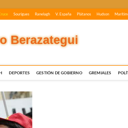
Cruce
Sourigues
Ranelagh
V. España
Plátanos
Hudson
Marítim
vo Berazategui
H
DEPORTES
GESTIÓN DE GOBIERNO
GREMIALES
POLÍ