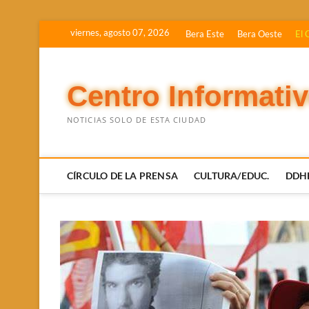
Saltar
viernes, agosto 07, 2026
Bera Este
Bera Oeste
El 
al
contenido
Centro Informati
NOTICIAS SOLO DE ESTA CIUDAD
CÍRCULO DE LA PRENSA
CULTURA/EDUC.
DDH