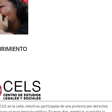
BRIMIENTO
10, en la calle, mientras participaba de una protesta por derechos
uvo un gran impacto político. En esos días, mientras avanzaba la