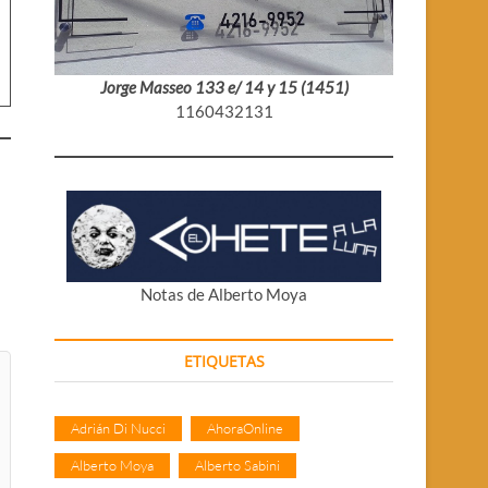
Jorge Masseo 133 e/ 14 y 15 (1451)
1160432131
Notas de Alberto Moya
ETIQUETAS
Adrián Di Nucci
AhoraOnline
Alberto Moya
Alberto Sabini