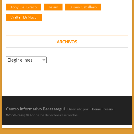
Tony Del Greco
Télam
Ulises Caballero
Walter Di Nucci
ARCHIVOS
Archivos
Centro Informativo Berazategui
| Diseñado por:
Theme Freesia
|
WordPress
| © Todos los derechos reservados