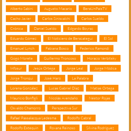
Alberto Sabini
Augusto Macario
BeraUnPaisTV
Cacho Javier
Carlos Siniscalchi
Carlos Sueldo
Crónica
Daniel Sueldo
Edgardo Boyraz
Eduardo Gómez
El Noticiero de Berazategui
El Sol
Emanuel Lynch
Fabiana Bosco
Federico Ramondi
Gogo Morete
Guillermo Troncoso
Horacio Verbitsky
Infosur
Jesús Ortega
Jorge Leal
Jorge Módica
Jorge Tronqui
José Haro
La Palabra
Lorena González
Lucas Gabriel Díaz
Matías Ortega
Mauricio Bonfigli
Nicolás Avendaño
Néstor Rojas
Osvaldo Chamorro
Perspectiva Sur
Rafael Passalacqua Ledesma
Rodolfo Cabral
Rodolfo Estequin
Roxana Reinoso
Silvina Rodríguez