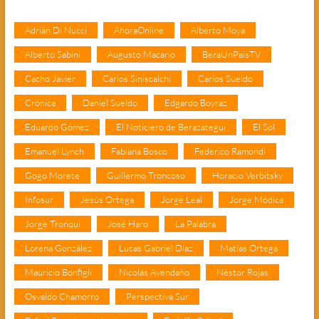
Adrián Di Nucci
AhoraOnline
Alberto Moya
Alberto Sabini
Augusto Macario
BeraUnPaisTV
Cacho Javier
Carlos Siniscalchi
Carlos Sueldo
Crónica
Daniel Sueldo
Edgardo Boyraz
Eduardo Gómez
El Noticiero de Berazategui
El Sol
Emanuel Lynch
Fabiana Bosco
Federico Ramondi
Gogo Morete
Guillermo Troncoso
Horacio Verbitsky
Infosur
Jesús Ortega
Jorge Leal
Jorge Módica
Jorge Tronqui
José Haro
La Palabra
Lorena González
Lucas Gabriel Díaz
Matías Ortega
Mauricio Bonfigli
Nicolás Avendaño
Néstor Rojas
Osvaldo Chamorro
Perspectiva Sur