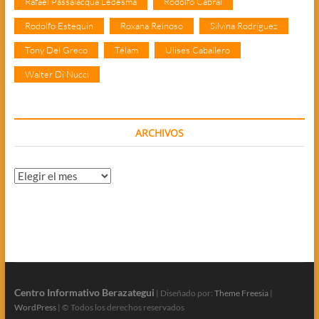
Rafael Passalacqua Ledesma
Rodolfo Cabral
Rodolfo Estequin
Roxana Reinoso
Silvina Rodríguez
Tony Del Greco
Télam
Ulises Caballero
Walter Di Nucci
ARCHIVOS
Archivos
Centro Informativo Berazategui
| Diseñado por:
Theme Freesia
|
WordPress
| © Todos los derechos reservados