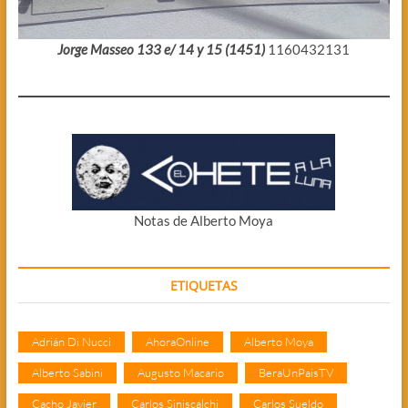
Jorge Masseo 133 e/ 14 y 15 (1451)
1160432131
Notas de Alberto Moya
ETIQUETAS
Adrián Di Nucci
AhoraOnline
Alberto Moya
Alberto Sabini
Augusto Macario
BeraUnPaisTV
Cacho Javier
Carlos Siniscalchi
Carlos Sueldo