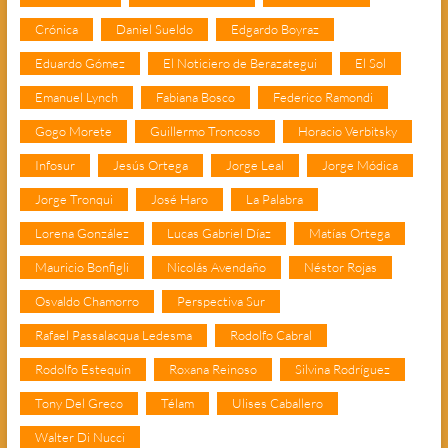
Crónica
Daniel Sueldo
Edgardo Boyraz
Eduardo Gómez
El Noticiero de Berazategui
El Sol
Emanuel Lynch
Fabiana Bosco
Federico Ramondi
Gogo Morete
Guillermo Troncoso
Horacio Verbitsky
Infosur
Jesús Ortega
Jorge Leal
Jorge Módica
Jorge Tronqui
José Haro
La Palabra
Lorena González
Lucas Gabriel Díaz
Matías Ortega
Mauricio Bonfigli
Nicolás Avendaño
Néstor Rojas
Osvaldo Chamorro
Perspectiva Sur
Rafael Passalacqua Ledesma
Rodolfo Cabral
Rodolfo Estequin
Roxana Reinoso
Silvina Rodríguez
Tony Del Greco
Télam
Ulises Caballero
Walter Di Nucci