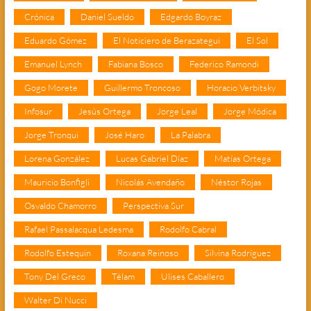
Crónica
Daniel Sueldo
Edgardo Boyraz
Eduardo Gómez
El Noticiero de Berazategui
El Sol
Emanuel Lynch
Fabiana Bosco
Federico Ramondi
Gogo Morete
Guillermo Troncoso
Horacio Verbitsky
Infosur
Jesús Ortega
Jorge Leal
Jorge Módica
Jorge Tronqui
José Haro
La Palabra
Lorena González
Lucas Gabriel Díaz
Matías Ortega
Mauricio Bonfigli
Nicolás Avendaño
Néstor Rojas
Osvaldo Chamorro
Perspectiva Sur
Rafael Passalacqua Ledesma
Rodolfo Cabral
Rodolfo Estequin
Roxana Reinoso
Silvina Rodríguez
Tony Del Greco
Télam
Ulises Caballero
Walter Di Nucci