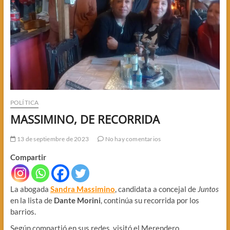
POLÍTICA
MASSIMINO, DE RECORRIDA
13 de septiembre de 2023
No hay comentarios
Compartir
La abogada
Sandra Massimino
, candidata a concejal de
Juntos
en la lista de
Dante Morini
, continúa su recorrida por los
barrios.
Según compartió en sus redes, visitó el Merendero