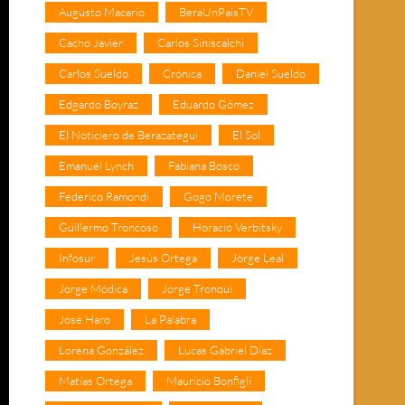
Augusto Macario
BeraUnPaisTV
Cacho Javier
Carlos Siniscalchi
Carlos Sueldo
Crónica
Daniel Sueldo
Edgardo Boyraz
Eduardo Gómez
El Noticiero de Berazategui
El Sol
Emanuel Lynch
Fabiana Bosco
Federico Ramondi
Gogo Morete
Guillermo Troncoso
Horacio Verbitsky
Infosur
Jesús Ortega
Jorge Leal
Jorge Módica
Jorge Tronqui
José Haro
La Palabra
Lorena González
Lucas Gabriel Díaz
Matías Ortega
Mauricio Bonfigli