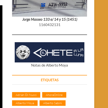
Jorge Masseo 133 e/ 14 y 15 (1451)
1160432131
Notas de Alberto Moya
ETIQUETAS
Adrián Di Nucci
AhoraOnline
Alberto Moya
Alberto Sabini