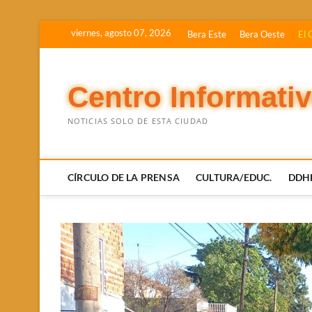
Saltar
viernes, agosto 07, 2026
Bera Este
Bera Oeste
El 
al
contenido
Centro Informati
NOTICIAS SOLO DE ESTA CIUDAD
CÍRCULO DE LA PRENSA
CULTURA/EDUC.
DDH