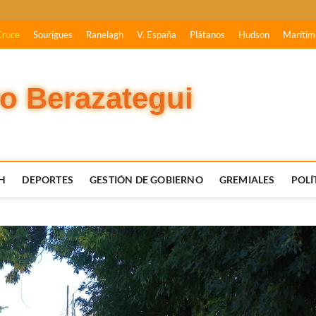
Cruce
Sourigues
Ranelagh
V. España
Plátanos
Hudson
Marítim
vo Berazategui
H
DEPORTES
GESTIÓN DE GOBIERNO
GREMIALES
POLÍ