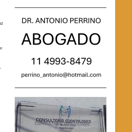
az
ue
,