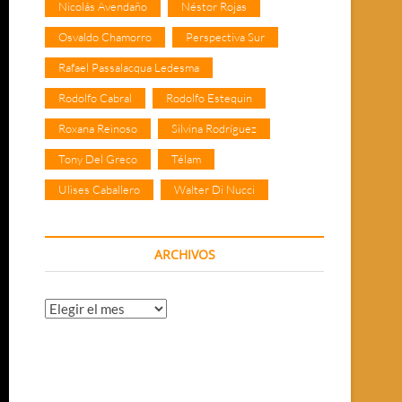
Nicolás Avendaño
Néstor Rojas
Osvaldo Chamorro
Perspectiva Sur
Rafael Passalacqua Ledesma
Rodolfo Cabral
Rodolfo Estequin
Roxana Reinoso
Silvina Rodríguez
Tony Del Greco
Télam
Ulises Caballero
Walter Di Nucci
ARCHIVOS
Archivos