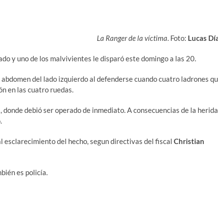
La Ranger de la víctima
. Foto:
Lucas Dí
dado y uno de los malvivientes le disparó este domingo a las 20.
el abdomen del lado izquierdo al defenderse cuando cuatro ladrones q
ón en las cuatro ruedas.
l, donde debió ser operado de inmediato. A consecuencias de la herida
.
l esclarecimiento del hecho, segun directivas del fiscal
Christian
ién es policía.