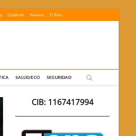
o
Gutiérrez
Pereyra
El Pato
TICA
SALUD/ECO
SEGURIDAD
CIB: 1167417994