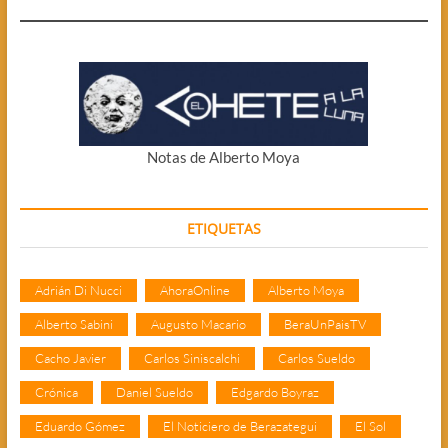
Notas de Alberto Moya
ETIQUETAS
Adrián Di Nucci
AhoraOnline
Alberto Moya
Alberto Sabini
Augusto Macario
BeraUnPaisTV
Cacho Javier
Carlos Siniscalchi
Carlos Sueldo
Crónica
Daniel Sueldo
Edgardo Boyraz
Eduardo Gómez
El Noticiero de Berazategui
El Sol