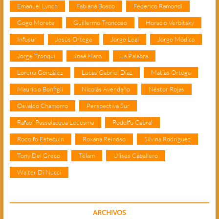
Emanuel Lynch
Fabiana Bosco
Federico Ramondi
Gogo Morete
Guillermo Troncoso
Horacio Verbitsky
Infosur
Jesús Ortega
Jorge Leal
Jorge Módica
Jorge Tronqui
José Haro
La Palabra
Lorena González
Lucas Gabriel Díaz
Matías Ortega
Mauricio Bonfigli
Nicolás Avendaño
Néstor Rojas
Osvaldo Chamorro
Perspectiva Sur
Rafael Passalacqua Ledesma
Rodolfo Cabral
Rodolfo Estequin
Roxana Reinoso
Silvina Rodríguez
Tony Del Greco
Télam
Ulises Caballero
Walter Di Nucci
ARCHIVOS