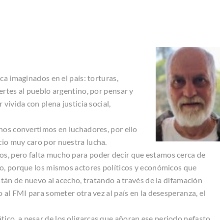
ca imaginados en el país: torturas,
ertes al pueblo argentino, por pensar y
vivida con plena justicia social,
nos convertimos en luchadores, por ello
io muy caro por nuestra lucha.
s, pero falta mucho para poder decir que estamos cerca de
do, porque los mismos actores políticos y económicos que
stán de nuevo al acecho, tratando a través de la difamación
 al FMI para someter otra vez al país en la desesperanza, el
co, a pesar de los oligarcas que añoran ese periodo nefasto