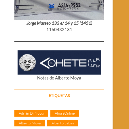
Jorge Masseo 133 e/ 14 y 15 (1451)
1160432131
Notas de Alberto Moya
ETIQUETAS
Adrián Di Nucci
AhoraOnline
Alberto Moya
Alberto Sabini