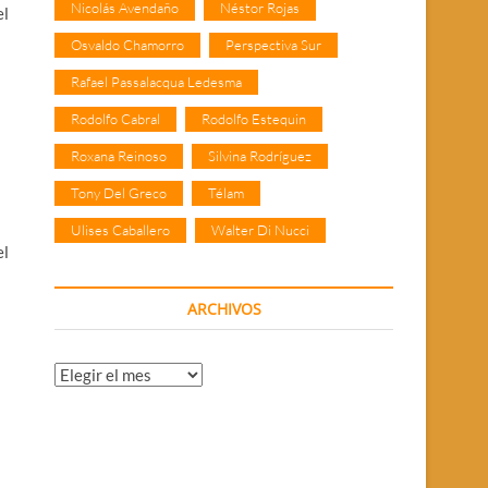
Nicolás Avendaño
Néstor Rojas
el
Osvaldo Chamorro
Perspectiva Sur
Rafael Passalacqua Ledesma
Rodolfo Cabral
Rodolfo Estequin
Roxana Reinoso
Silvina Rodríguez
Tony Del Greco
Télam
Ulises Caballero
Walter Di Nucci
el
ARCHIVOS
Archivos