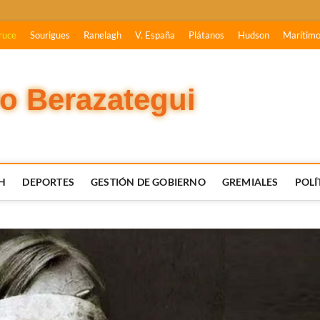
ruce
Sourigues
Ranelagh
V. España
Plátanos
Hudson
Marítim
vo Berazategui
H
DEPORTES
GESTIÓN DE GOBIERNO
GREMIALES
POLÍ