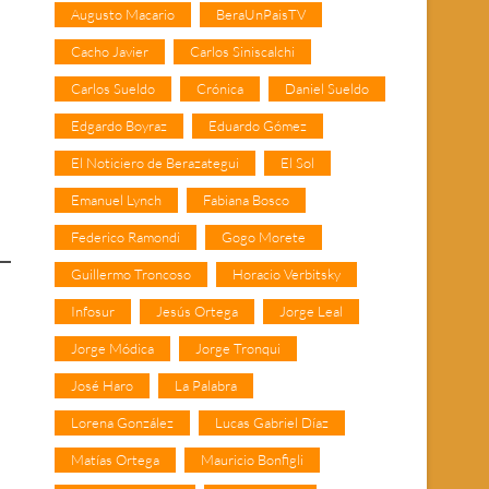
Augusto Macario
BeraUnPaisTV
Cacho Javier
Carlos Siniscalchi
Carlos Sueldo
Crónica
Daniel Sueldo
Edgardo Boyraz
Eduardo Gómez
El Noticiero de Berazategui
El Sol
Emanuel Lynch
Fabiana Bosco
Federico Ramondi
Gogo Morete
Guillermo Troncoso
Horacio Verbitsky
Infosur
Jesús Ortega
Jorge Leal
Jorge Módica
Jorge Tronqui
José Haro
La Palabra
Lorena González
Lucas Gabriel Díaz
Matías Ortega
Mauricio Bonfigli