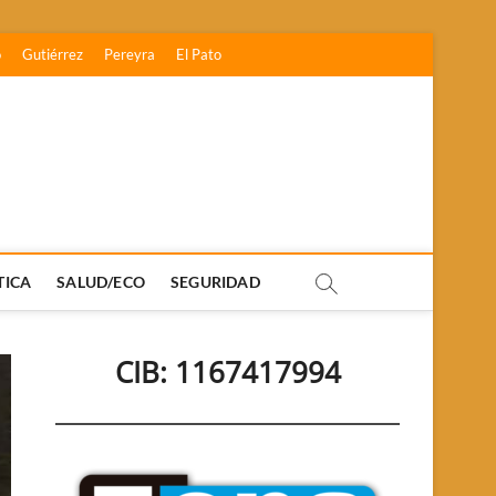
o
Gutiérrez
Pereyra
El Pato
TICA
SALUD/ECO
SEGURIDAD
CIB: 1167417994