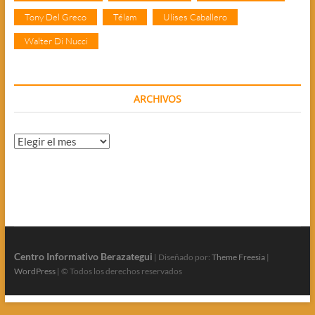
Tony Del Greco
Télam
Ulises Caballero
Walter Di Nucci
ARCHIVOS
Archivos
Centro Informativo Berazategui
| Diseñado por:
Theme Freesia
|
WordPress
| © Todos los derechos reservados