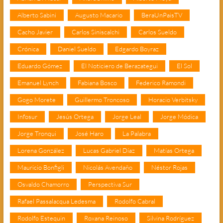
Alberto Sabini
Augusto Macario
BeraUnPaisTV
Cacho Javier
Carlos Siniscalchi
Carlos Sueldo
Crónica
Daniel Sueldo
Edgardo Boyraz
Eduardo Gómez
El Noticiero de Berazategui
El Sol
Emanuel Lynch
Fabiana Bosco
Federico Ramondi
Gogo Morete
Guillermo Troncoso
Horacio Verbitsky
Infosur
Jesús Ortega
Jorge Leal
Jorge Módica
Jorge Tronqui
José Haro
La Palabra
Lorena González
Lucas Gabriel Díaz
Matías Ortega
Mauricio Bonfigli
Nicolás Avendaño
Néstor Rojas
Osvaldo Chamorro
Perspectiva Sur
Rafael Passalacqua Ledesma
Rodolfo Cabral
Rodolfo Estequin
Roxana Reinoso
Silvina Rodríguez