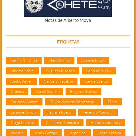
Notas de Alberto Moya
ETIQUETAS
Adrián Di Nucci
AhoraOnline
Alberto Moya
Alberto Sabini
Augusto Macario
BeraUnPaisTV
Cacho Javier
Carlos Siniscalchi
Carlos Sueldo
Crónica
Daniel Sueldo
Edgardo Boyraz
Eduardo Gómez
El Noticiero de Berazategui
El Sol
Emanuel Lynch
Fabiana Bosco
Federico Ramondi
Gogo Morete
Guillermo Troncoso
Horacio Verbitsky
Infosur
Jesús Ortega
Jorge Leal
Jorge Módica