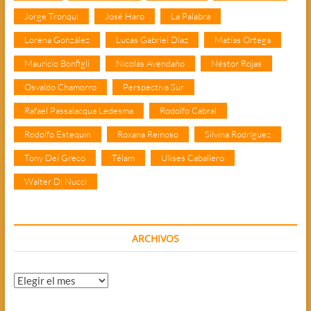
Jorge Tronqui
José Haro
La Palabra
Lorena González
Lucas Gabriel Díaz
Matías Ortega
Mauricio Bonfigli
Nicolás Avendaño
Néstor Rojas
Osvaldo Chamorro
Perspectiva Sur
Rafael Passalacqua Ledesma
Rodolfo Cabral
Rodolfo Estequin
Roxana Reinoso
Silvina Rodríguez
Tony Del Greco
Télam
Ulises Caballero
Walter Di Nucci
ARCHIVOS
Archivos