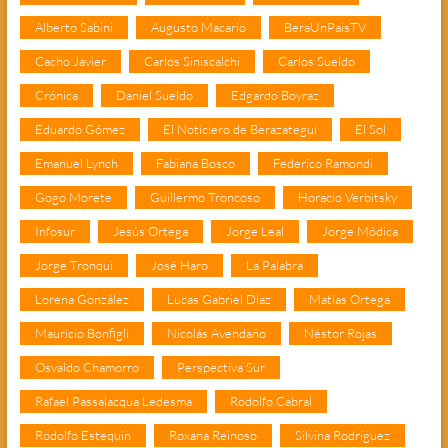
Alberto Sabini
Augusto Macario
BeraUnPaisTV
Cacho Javier
Carlos Siniscalchi
Carlos Sueldo
Crónica
Daniel Sueldo
Edgardo Boyraz
Eduardo Gómez
El Noticiero de Berazategui
El Sol
Emanuel Lynch
Fabiana Bosco
Federico Ramondi
Gogo Morete
Guillermo Troncoso
Horacio Verbitsky
Infosur
Jesús Ortega
Jorge Leal
Jorge Módica
Jorge Tronqui
José Haro
La Palabra
Lorena González
Lucas Gabriel Díaz
Matías Ortega
Mauricio Bonfigli
Nicolás Avendaño
Néstor Rojas
Osvaldo Chamorro
Perspectiva Sur
Rafael Passalacqua Ledesma
Rodolfo Cabral
Rodolfo Estequin
Roxana Reinoso
Silvina Rodríguez