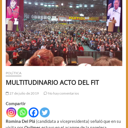
POLÍTICA
MULTITUDINARIO ACTO DEL FIT
27 de julio de 2019
No hay comentarios
Compartir
Romina Del Plá
(candidata a vicepresidenta) señaló que en su
visita por
Quilmes
estuvo en el acampe de la papelera