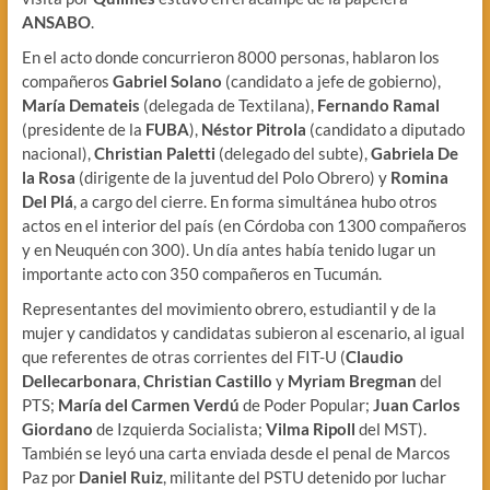
ANSABO
.
En el acto donde concurrieron 8000 personas, hablaron los
compañeros
Gabriel Solano
(candidato a jefe de gobierno),
María Demateis
(delegada de Textilana),
Fernando Ramal
(presidente de la
FUBA
),
Néstor Pitrola
(candidato a diputado
nacional),
Christian Paletti
(delegado del subte),
Gabriela De
la Rosa
(dirigente de la juventud del Polo Obrero) y
Romina
Del Plá
, a cargo del cierre. En forma simultánea hubo otros
actos en el interior del país (en Córdoba con 1300 compañeros
y en Neuquén con 300). Un día antes había tenido lugar un
importante acto con 350 compañeros en Tucumán.
Representantes del movimiento obrero, estudiantil y de la
mujer y candidatos y candidatas subieron al escenario, al igual
que referentes de otras corrientes del FIT-U (
Claudio
Dellecarbonara
,
Christian Castillo
y
Myriam Bregman
del
PTS;
María del Carmen Verdú
de Poder Popular;
Juan Carlos
Giordano
de Izquierda Socialista;
Vilma Ripoll
del MST).
También se leyó una carta enviada desde el penal de Marcos
Paz por
Daniel Ruiz
, militante del PSTU detenido por luchar