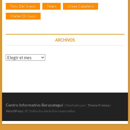
Tony Del Greco
Télam
Ulises Caballero
Walter Di Nucci
ARCHIVOS
Archivos
Centro Informativo Berazategui
| Diseñado por:
Theme Freesia
|
WordPress
| © Todos los derechos reservados