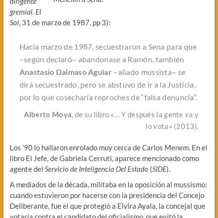
dirigente
gremial. El
Sol
, 31 de marzo de 1987, pp 3):
Hacia marzo de 1987, secuestraron a Sena para que
–según declaró– abandonase a Ramón, también
Anastasio Dalmaso Aguiar
–aliado mussista– se
dirá secuestrado, pero se abstuvo de ir a la Justicia,
por lo que cosecharía reproches de “
falsa denuncia
”.
Alberto Moya
, de su libro «… Y después la gente va y
lo vota» (2013).
Los ’90 lo hallaron enrolado muy cerca de Carlos Menem. En el
libro El Jefe, de Gabriela Cerruti, aparece mencionado como
agente del
Servicio de Inteligencia Del Estado
(
SIDE
).
A mediados de la década, militaba en la oposición al mussismo:
cuando estuvieron por hacerse con la presidencia del Concejo
Deliberante, fue el que protegió a Elvira Ayala, la concejal que
votaría contra el candidato del oficialismo, que evitó la