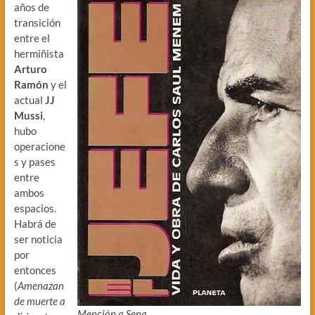
años de
transición
entre el
hermiñista
Arturo
Ramón
y el
actual
JJ
Mussi
,
hubo
operacione
s y pases
entre
ambos
espacios.
Habrá de
ser noticia
por
entonces
(
Amenazan
de muerte a
Mención a Sena
.