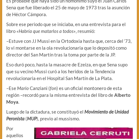
Es probable que haya sido un homónimo suyo el Juan Carlos
Sena que fue liberado el 25 de mayo de 1973 tras la asunción
de Héctor Cámpora.
Sobre ese periodo que se iniciaba, en una entrevista para el
libro
«Habría que matarlos a todos»
, resumió:
–Estuve con JJ Mussi en la Ortodoxia hasta que, cerca del ‘73,
lo vi montarse en la ola revolucionaria que lo depositó como
director del San Martín tras la toma por parte de la JP.
Eso duró poco, hasta la masacre de Ezeiza, en que Sena supo
que su vecino Mussi curó a los heridos de la Tendencia
revolucionaria en el Hospital San Martín de La Plata.
–Ese
Mario
Canziani (
fon
) es un oficial montonero de esta
región –recordó para la misma entrevista del libro de
Alberto
Moya
.
Luego de la dictadura, se constituyó el
Movimiento de Unidad
Peronista
(
MUP
), previo al mussismo.
Por
aquellos