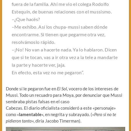
fuera de la familia. Ahí me vio el colega Rodolfo
Estequín, de buenas relaciones con el mussismo.
–¿Que hacés?
–Me exhibo. Así los chupa-mussi saben dónde
encontrarme. Si tienen que pegarme otra vez,
resolvámoslo rápido.
–¡No! No van a hacerte nada. Ya lo hablaron. Dicen
que si te tocan, vas a ir otra vez a la tele a mandarte
la parte y hacerte ver, jaja.
En efecto, esta vez no me pegaron”
.
Donde sí le pegaron fue en
El Sol
, vocero de los intereses de
Mussi. Todo un recuadro para Moya, por denunciar que Mussi
sembraba pistas falsas en el caso
Cabezas. El diario oficialista consideró a este «personaje»
como «
lamentable
«, en negrita y subrayado. («
Pero si no te
pidieron tanto
«, diría Jacobo Timerman).