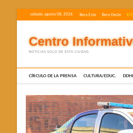
Saltar
sábado, agosto 08, 2026
Bera Este
Bera Oeste
El 
al
contenido
Centro Informati
NOTICIAS SOLO DE ESTA CIUDAD
CÍRCULO DE LA PRENSA
CULTURA/EDUC.
DDH