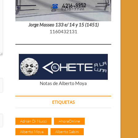
Jorge Masseo 133 e/ 14 y 15 (1451)
1160432131
Notas de Alberto Moya
ETIQUETAS
Adrián Di Nucci
AhoraOnline
Alberto Moya
Alberto Sabini