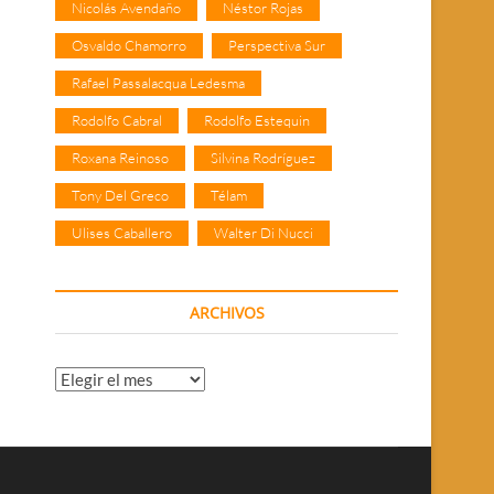
Nicolás Avendaño
Néstor Rojas
Osvaldo Chamorro
Perspectiva Sur
Rafael Passalacqua Ledesma
Rodolfo Cabral
Rodolfo Estequin
Roxana Reinoso
Silvina Rodríguez
Tony Del Greco
Télam
Ulises Caballero
Walter Di Nucci
ARCHIVOS
Archivos