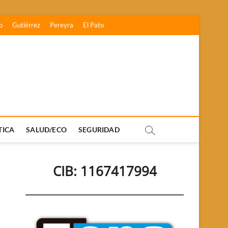
o
Gutiérrez
Pereyra
El Pato
TICA
SALUD/ECO
SEGURIDAD
CIB: 1167417994