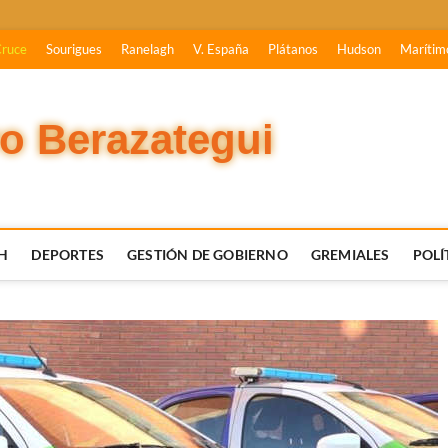
Cruce
Sourigues
Ranelagh
V. España
Plátanos
Hudson
Marítim
vo Berazategui
H
DEPORTES
GESTIÓN DE GOBIERNO
GREMIALES
POLÍ