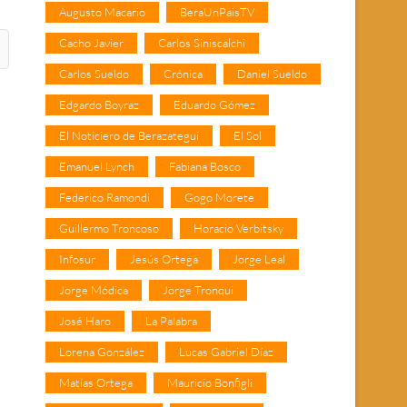
Augusto Macario
BeraUnPaisTV
Cacho Javier
Carlos Siniscalchi
Carlos Sueldo
Crónica
Daniel Sueldo
Edgardo Boyraz
Eduardo Gómez
El Noticiero de Berazategui
El Sol
Emanuel Lynch
Fabiana Bosco
Federico Ramondi
Gogo Morete
Guillermo Troncoso
Horacio Verbitsky
Infosur
Jesús Ortega
Jorge Leal
Jorge Módica
Jorge Tronqui
José Haro
La Palabra
Lorena González
Lucas Gabriel Díaz
Matías Ortega
Mauricio Bonfigli