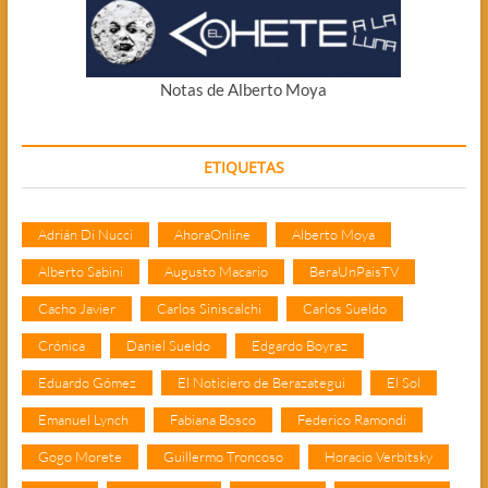
Notas de Alberto Moya
ETIQUETAS
Adrián Di Nucci
AhoraOnline
Alberto Moya
Alberto Sabini
Augusto Macario
BeraUnPaisTV
Cacho Javier
Carlos Siniscalchi
Carlos Sueldo
Crónica
Daniel Sueldo
Edgardo Boyraz
Eduardo Gómez
El Noticiero de Berazategui
El Sol
Emanuel Lynch
Fabiana Bosco
Federico Ramondi
Gogo Morete
Guillermo Troncoso
Horacio Verbitsky