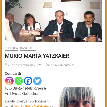
POLÍTICA
RANELAGH
MURIO MARTA YATZKAIER
28 de noviembre de 2019
No hay comentarios
Compartir
Foto:
Junto a Melchor Posse
.
Archivo La Guillotina
Desde joven, en su Tucumán
natal,
Marta Sofía Yatzkaier
se