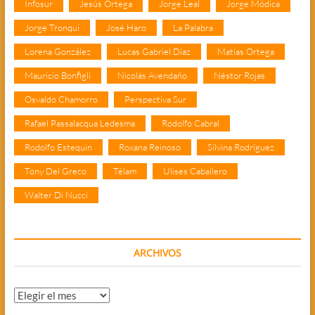
Infosur
Jesús Ortega
Jorge Leal
Jorge Módica
Jorge Tronqui
José Haro
La Palabra
Lorena González
Lucas Gabriel Díaz
Matías Ortega
Mauricio Bonfigli
Nicolás Avendaño
Néstor Rojas
Osvaldo Chamorro
Perspectiva Sur
Rafael Passalacqua Ledesma
Rodolfo Cabral
Rodolfo Estequin
Roxana Reinoso
Silvina Rodríguez
Tony Del Greco
Télam
Ulises Caballero
Walter Di Nucci
ARCHIVOS
Archivos