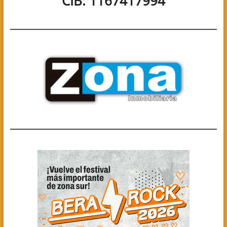
CIB: 1167417994