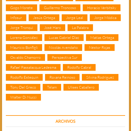
Gogo Morete
Guillermo Troncoso
Horacio Verbitsky
Infosur
Jesús Ortega
Jorge Leal
Jorge Módica
Jorge Tronqui
José Haro
La Palabra
Lorena González
Lucas Gabriel Díaz
Matías Ortega
Mauricio Bonfigli
Nicolás Avendaño
Néstor Rojas
Osvaldo Chamorro
Perspectiva Sur
Rafael Passalacqua Ledesma
Rodolfo Cabral
Rodolfo Estequin
Roxana Reinoso
Silvina Rodríguez
Tony Del Greco
Télam
Ulises Caballero
Walter Di Nucci
ARCHIVOS