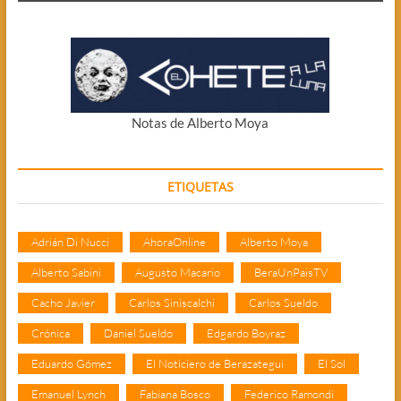
Notas de Alberto Moya
ETIQUETAS
Adrián Di Nucci
AhoraOnline
Alberto Moya
Alberto Sabini
Augusto Macario
BeraUnPaisTV
Cacho Javier
Carlos Siniscalchi
Carlos Sueldo
Crónica
Daniel Sueldo
Edgardo Boyraz
Eduardo Gómez
El Noticiero de Berazategui
El Sol
Emanuel Lynch
Fabiana Bosco
Federico Ramondi