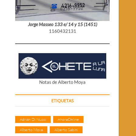
Jorge Masseo 133 e/ 14 y 15 (1451)
1160432131
Notas de Alberto Moya
s
ETIQUETAS
Adrián Di Nucci
AhoraOnline
Alberto Moya
Alberto Sabini