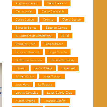
Augusto Macario
BeraUnPaisTV
Cacho Javier
Carlos Siniscalchi
Carlos Sueldo
Crónica
Daniel Sueldo
Edgardo Boyraz
Eduardo Gómez
El Noticiero de Berazategui
El Sol
Emanuel Lynch
Fabiana Bosco
Federico Ramondi
Gogo Morete
Guillermo Troncoso
Horacio Verbitsky
Infosur
Jesús Ortega
Jorge Leal
Jorge Módica
Jorge Tronqui
José Haro
La Palabra
Lorena González
Lucas Gabriel Díaz
Matías Ortega
Mauricio Bonfigli