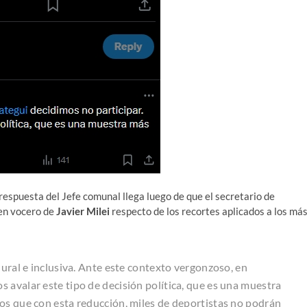
respuesta del Jefe comunal llega luego de que el secretario de
 en vocero de
Javier Milei
respecto de los recortes aplicados a los má
lural e inclusiva. Ante este contexto vergonzoso, en
 avalar este tipo de decisión política, que es una muestra
os que con esta reducción, miles de deportistas no podrán