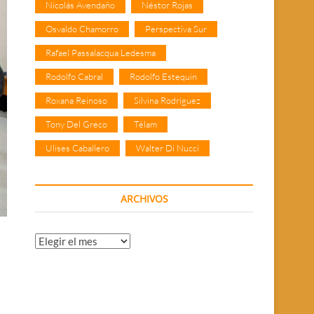
Nicolás Avendaño
Néstor Rojas
Osvaldo Chamorro
Perspectiva Sur
Rafael Passalacqua Ledesma
Rodolfo Cabral
Rodolfo Estequin
Roxana Reinoso
Silvina Rodríguez
Tony Del Greco
Télam
Ulises Caballero
Walter Di Nucci
ARCHIVOS
Archivos