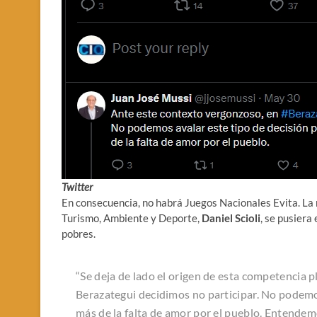
Twitter
En consecuencia, no habrá Juegos Nacionales Evita. La 
Turismo, Ambiente y Deporte,
Daniel Scioli
, se pusiera
pobres.
“Se deja de lado el origen de esta competencia p
Berazategui decidimos no participar. No podemos
más de la falta de amor por el pueblo. Entendem