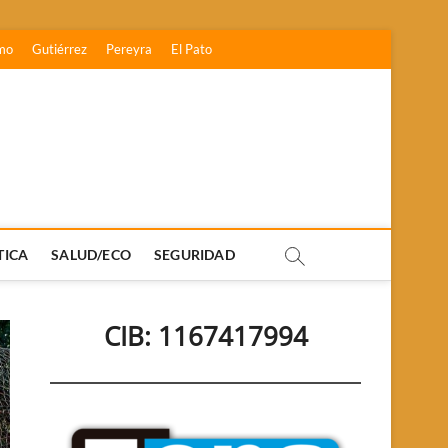
mo
Gutiérrez
Pereyra
El Pato
TICA
SALUD/ECO
SEGURIDAD
CIB: 1167417994