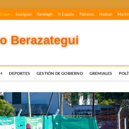
 Cruce
Sourigues
Ranelagh
V. España
Plátanos
Hudson
Maríti
vo Berazategui
H
DEPORTES
GESTIÓN DE GOBIERNO
GREMIALES
POLÍ