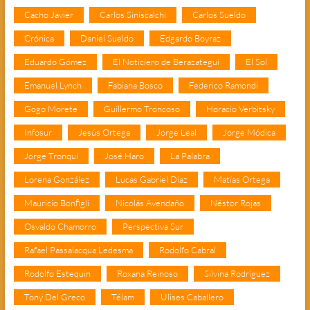
Cacho Javier
Carlos Siniscalchi
Carlos Sueldo
Crónica
Daniel Sueldo
Edgardo Boyraz
Eduardo Gómez
El Noticiero de Berazategui
El Sol
Emanuel Lynch
Fabiana Bosco
Federico Ramondi
Gogo Morete
Guillermo Troncoso
Horacio Verbitsky
Infosur
Jesús Ortega
Jorge Leal
Jorge Módica
Jorge Tronqui
José Haro
La Palabra
Lorena González
Lucas Gabriel Díaz
Matías Ortega
Mauricio Bonfigli
Nicolás Avendaño
Néstor Rojas
Osvaldo Chamorro
Perspectiva Sur
Rafael Passalacqua Ledesma
Rodolfo Cabral
Rodolfo Estequin
Roxana Reinoso
Silvina Rodríguez
Tony Del Greco
Télam
Ulises Caballero