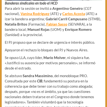
Banderas sindicales en todo el HCD
Para abrir la sesión se invitó a
Argentino Geneiro
(
CGT
nacional),
Vanina Rodríguez
(ATE) y
Carlos Acosta
(ATE) a
izar la bandera argentina;
Gabriel Carril Campusano
(STMB),
Natalia Britos
(Farmacia),
Fabian Sasso
(SEIVARA), a la
bandera local;
Manuel Rojas
(UOM) y
Enrique Romero
(Sanidad) a la provincial.
El PJ propuso que se declare de urgencia e interés público.
Apoyaron el rechazo lo bloques del PJ y Nuevos Aires.
Se opuso LLA, cuyo líder,
Mario Molver
, ni siquiera fue.
«Justificó su ausencia por motivos personales», se informó
desde el estrado.
Se abstuvo
Sandra Massimino
, del monobloque PRO.
Consultada por este
CIB
, fundamentó su postura en la
coherencia que debe tener con su trabajo como abogada;
después, porque «no es el ámbito, ya que las cuestiones
nacionales deben tratarse en el Congreso donde tenemos
legisladores». También vislumbró que la tecnología