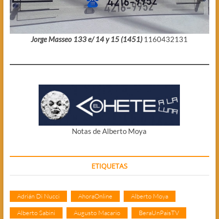
Jorge Masseo 133 e/ 14 y 15 (1451)
1160432131
Notas de Alberto Moya
ETIQUETAS
Adrián Di Nucci
AhoraOnline
Alberto Moya
Alberto Sabini
Augusto Macario
BeraUnPaisTV