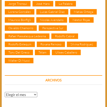
Jorge Tronqui
José Haro
La Palabra
Lorena González
Lucas Gabriel Díaz
Matías Ortega
Mauricio Bonfigli
Nicolás Avendaño
Néstor Rojas
Osvaldo Chamorro
Perspectiva Sur
Rafael Passalacqua Ledesma
Rodolfo Cabral
Rodolfo Estequin
Roxana Reinoso
Silvina Rodríguez
Tony Del Greco
Télam
Ulises Caballero
Walter Di Nucci
ARCHIVOS
Archivos