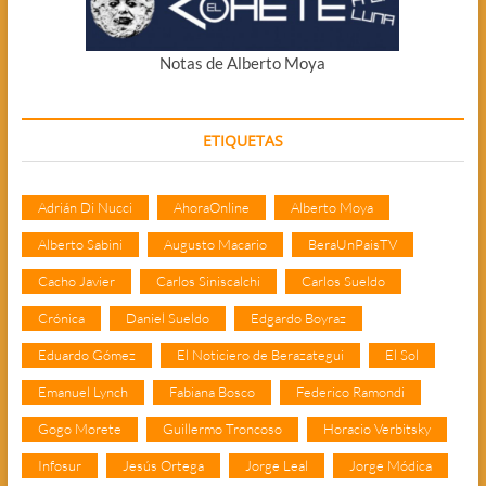
Notas de Alberto Moya
ETIQUETAS
Adrián Di Nucci
AhoraOnline
Alberto Moya
Alberto Sabini
Augusto Macario
BeraUnPaisTV
Cacho Javier
Carlos Siniscalchi
Carlos Sueldo
Crónica
Daniel Sueldo
Edgardo Boyraz
Eduardo Gómez
El Noticiero de Berazategui
El Sol
Emanuel Lynch
Fabiana Bosco
Federico Ramondi
Gogo Morete
Guillermo Troncoso
Horacio Verbitsky
Infosur
Jesús Ortega
Jorge Leal
Jorge Módica