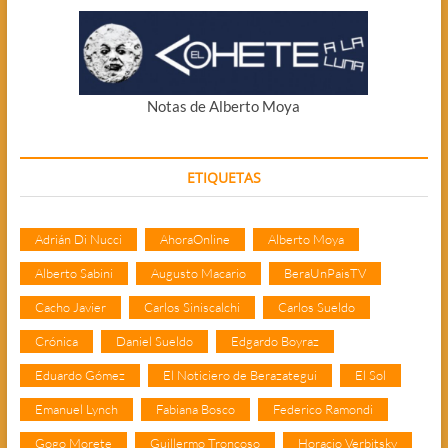
Notas de Alberto Moya
ETIQUETAS
Adrián Di Nucci
AhoraOnline
Alberto Moya
Alberto Sabini
Augusto Macario
BeraUnPaisTV
Cacho Javier
Carlos Siniscalchi
Carlos Sueldo
Crónica
Daniel Sueldo
Edgardo Boyraz
Eduardo Gómez
El Noticiero de Berazategui
El Sol
Emanuel Lynch
Fabiana Bosco
Federico Ramondi
Gogo Morete
Guillermo Troncoso
Horacio Verbitsky