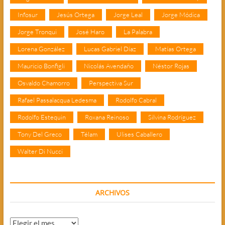
Infosur
Jesús Ortega
Jorge Leal
Jorge Módica
Jorge Tronqui
José Haro
La Palabra
Lorena González
Lucas Gabriel Díaz
Matías Ortega
Mauricio Bonfigli
Nicolás Avendaño
Néstor Rojas
Osvaldo Chamorro
Perspectiva Sur
Rafael Passalacqua Ledesma
Rodolfo Cabral
Rodolfo Estequin
Roxana Reinoso
Silvina Rodríguez
Tony Del Greco
Télam
Ulises Caballero
Walter Di Nucci
ARCHIVOS
Archivos