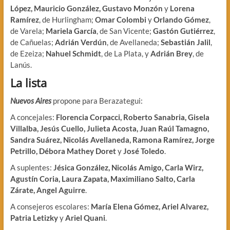
López, Mauricio González, Gustavo Monzón
y
Lorena
Ramírez
, de Hurlingham;
Omar Colombi
y
Orlando Gómez
,
de Varela;
Mariela García
, de San Vicente;
Gastón Gutiérrez
,
de Cañuelas;
Adrián Verdún
, de Avellaneda;
Sebastián Jalil
,
de Ezeiza;
Nahuel Schmidt
, de La Plata, y
Adrián Brey
, de
Lanús.
La lista
Nuevos Aires
propone para Berazategui:
A concejales:
Florencia Corpacci, Roberto Sanabria, Gisela
Villalba, Jesús Cuello, Julieta Acosta, Juan Raúl Tamagno,
Sandra Suárez, Nicolás Avellaneda, Ramona Ramírez, Jorge
Petrillo, Débora Mathey Doret
y
José Toledo
.
A suplentes:
Jésica González, Nicolás Amigo, Carla Wirz,
Agustín Coria, Laura Zapata, Maximiliano Salto, Carla
Zárate, Angel Aguirre
.
A consejeros escolares:
María Elena Gómez, Ariel Alvarez,
Patria Letizky
y
Ariel Quani
.