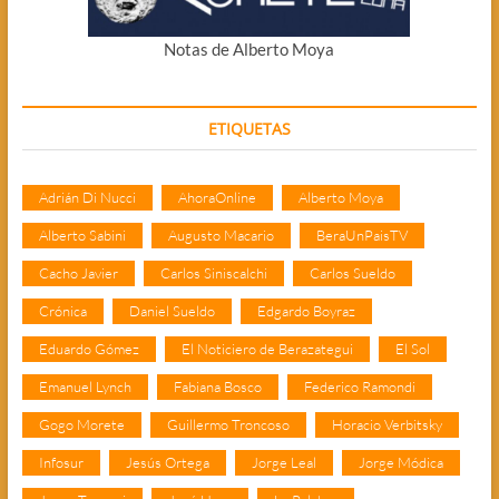
Notas de Alberto Moya
ETIQUETAS
Adrián Di Nucci
AhoraOnline
Alberto Moya
Alberto Sabini
Augusto Macario
BeraUnPaisTV
Cacho Javier
Carlos Siniscalchi
Carlos Sueldo
Crónica
Daniel Sueldo
Edgardo Boyraz
Eduardo Gómez
El Noticiero de Berazategui
El Sol
Emanuel Lynch
Fabiana Bosco
Federico Ramondi
Gogo Morete
Guillermo Troncoso
Horacio Verbitsky
Infosur
Jesús Ortega
Jorge Leal
Jorge Módica