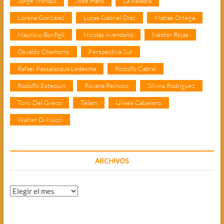
Jorge Tronqui
José Haro
La Palabra
Lorena González
Lucas Gabriel Díaz
Matías Ortega
Mauricio Bonfigli
Nicolás Avendaño
Néstor Rojas
Osvaldo Chamorro
Perspectiva Sur
Rafael Passalacqua Ledesma
Rodolfo Cabral
Rodolfo Estequin
Roxana Reinoso
Silvina Rodríguez
Tony Del Greco
Télam
Ulises Caballero
Walter Di Nucci
ARCHIVOS
Archivos