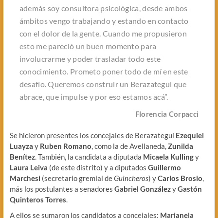
además soy consultora psicológica, desde ambos
ámbitos vengo trabajando y estando en contacto
con el dolor de la gente. Cuando me propusieron
esto me pareció un buen momento para
involucrarme y poder trasladar todo este
conocimiento. Prometo poner todo de mí en este
desafío. Queremos construir un Berazategui que
abrace, que impulse y por eso estamos acá”.
Florencia Corpacci
Se hicieron presentes los concejales de Berazategui
Ezequiel
Luayza
y
Ruben Romano
, como la de Avellaneda,
Zunilda
Benítez
. También, la candidata a diputada
Micaela Kulling
y
Laura Leiva
(de este distrito) y a diputados
Guillermo
Marchesi
(secretario gremial de
Guincheros
) y
Carlos Brosio
,
más los postulantes a senadores
Gabriel González
y
Gastón
Quinteros Torres
.
A ellos se sumaron los candidatos a concejales:
Marianela