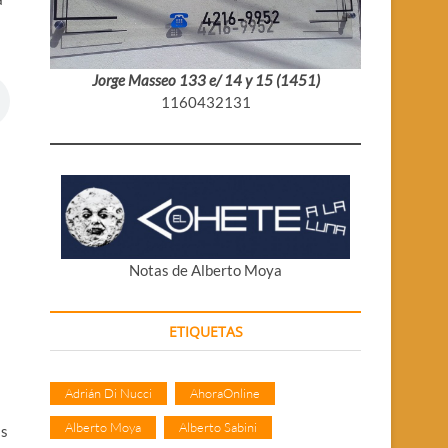
Jorge Masseo 133 e/ 14 y 15 (1451)
1160432131
Notas de Alberto Moya
ETIQUETAS
Adrián Di Nucci
AhoraOnline
Alberto Moya
Alberto Sabini
as