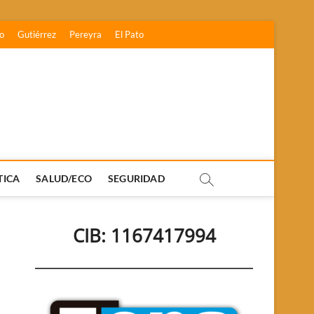
o
Gutiérrez
Pereyra
El Pato
TICA
SALUD/ECO
SEGURIDAD
CIB: 1167417994