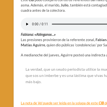
asma. Además, el marido,
Julio
, también está contagiad
cuadra antes de la colectora.
Fabiana: «Aténganse…»
Las presiones provinieron de la referente zonal,
Fabian
Matías Aguirre
, quien dio públicas ‘condolencias’ por 
A medianoche del jueves, Aguirre posteó una indirecta 
La verdad, que un seudo periodista utilice la 
que sos un imberbe y es una lástima que vivas ha
más bajo.
La nota de
VeI
puede ser leída en la solapa de este
CIB
d