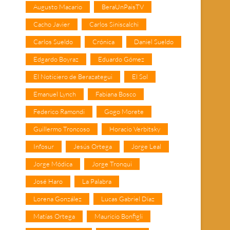
Augusto Macario
BeraUnPaisTV
Cacho Javier
Carlos Siniscalchi
Carlos Sueldo
Crónica
Daniel Sueldo
Edgardo Boyraz
Eduardo Gómez
El Noticiero de Berazategui
El Sol
Emanuel Lynch
Fabiana Bosco
Federico Ramondi
Gogo Morete
Guillermo Troncoso
Horacio Verbitsky
Infosur
Jesús Ortega
Jorge Leal
Jorge Módica
Jorge Tronqui
José Haro
La Palabra
Lorena González
Lucas Gabriel Díaz
Matías Ortega
Mauricio Bonfigli