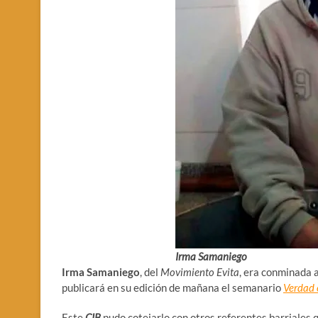
Irma Samaniego
Irma Samaniego
, del
Movimiento Evita
, era conminada a
publicará en su edición de mañana el semanario
Verdad 
Este
CIB
pudo cotejarlo con otros referentes barriales