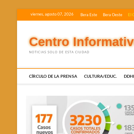
Saltar
viernes, agosto 07, 2026
Bera Este
Bera Oeste
El 
al
contenido
Centro Informati
NOTICIAS SOLO DE ESTA CIUDAD
CÍRCULO DE LA PRENSA
CULTURA/EDUC.
DDH