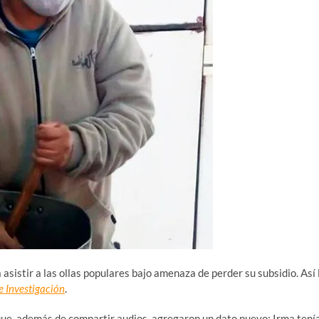
 asistir a las ollas populares bajo amenaza de perder su subsidio. Así 
e Investigación
.
 que, además de compartir audios, agregaron un dato nuevo: Irma tení