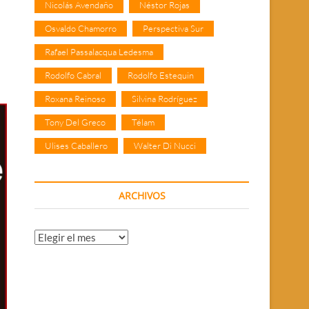
Nicolás Avendaño
Néstor Rojas
Osvaldo Chamorro
Perspectiva Sur
Rafael Passalacqua Ledesma
Rodolfo Cabral
Rodolfo Estequin
Roxana Reinoso
Silvina Rodríguez
Tony Del Greco
Télam
Ulises Caballero
Walter Di Nucci
ARCHIVOS
Archivos