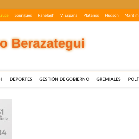
Cruce
Sourigues
Ranelagh
V. España
Plátanos
Hudson
Marítim
vo Berazategui
H
DEPORTES
GESTIÓN DE GOBIERNO
GREMIALES
POLÍ