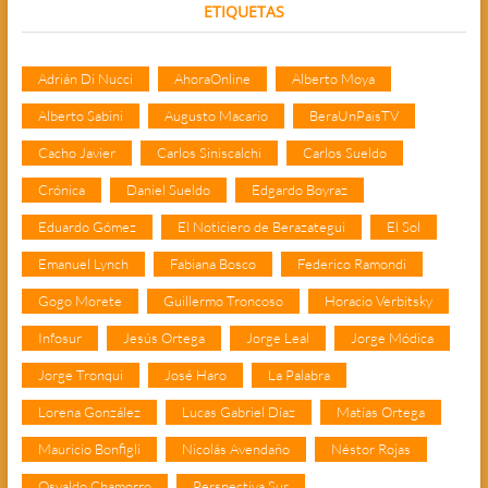
ETIQUETAS
Adrián Di Nucci
AhoraOnline
Alberto Moya
Alberto Sabini
Augusto Macario
BeraUnPaisTV
Cacho Javier
Carlos Siniscalchi
Carlos Sueldo
Crónica
Daniel Sueldo
Edgardo Boyraz
Eduardo Gómez
El Noticiero de Berazategui
El Sol
Emanuel Lynch
Fabiana Bosco
Federico Ramondi
Gogo Morete
Guillermo Troncoso
Horacio Verbitsky
Infosur
Jesús Ortega
Jorge Leal
Jorge Módica
Jorge Tronqui
José Haro
La Palabra
Lorena González
Lucas Gabriel Díaz
Matías Ortega
Mauricio Bonfigli
Nicolás Avendaño
Néstor Rojas
Osvaldo Chamorro
Perspectiva Sur