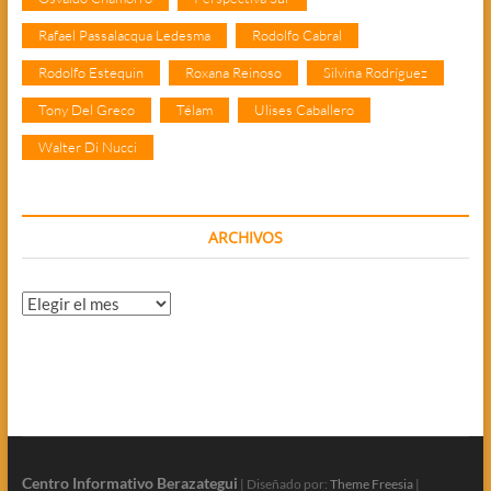
Rafael Passalacqua Ledesma
Rodolfo Cabral
Rodolfo Estequin
Roxana Reinoso
Silvina Rodríguez
Tony Del Greco
Télam
Ulises Caballero
Walter Di Nucci
ARCHIVOS
Archivos
Centro Informativo Berazategui
| Diseñado por:
Theme Freesia
|