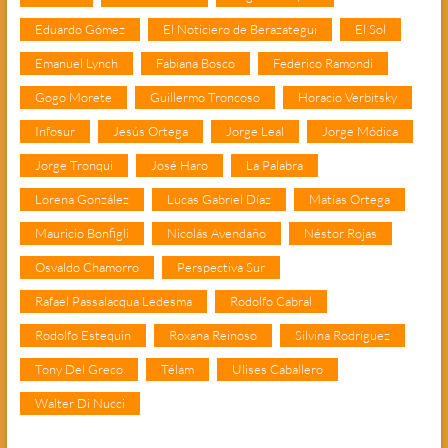
Eduardo Gómez
El Noticiero de Berazategui
El Sol
Emanuel Lynch
Fabiana Bosco
Federico Ramondi
Gogo Morete
Guillermo Troncoso
Horacio Verbitsky
Infosur
Jesús Ortega
Jorge Leal
Jorge Módica
Jorge Tronqui
José Haro
La Palabra
Lorena González
Lucas Gabriel Díaz
Matías Ortega
Mauricio Bonfigli
Nicolás Avendaño
Néstor Rojas
Osvaldo Chamorro
Perspectiva Sur
Rafael Passalacqua Ledesma
Rodolfo Cabral
Rodolfo Estequin
Roxana Reinoso
Silvina Rodríguez
Tony Del Greco
Télam
Ulises Caballero
Walter Di Nucci