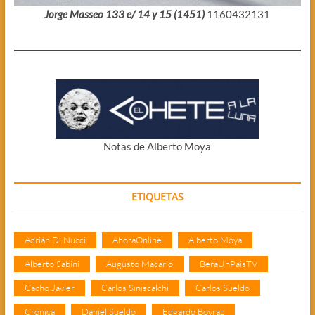
Jorge Masseo 133 e/ 14 y 15 (1451)
1160432131
Notas de Alberto Moya
ETIQUETAS
Adrián Di Nucci
AhoraOnline
Alberto Moya
Alberto Sabini
Augusto Macario
BeraUnPaisTV
Cacho Javier
Carlos Siniscalchi
Carlos Sueldo
Crónica
Daniel Sueldo
Edgardo Boyraz