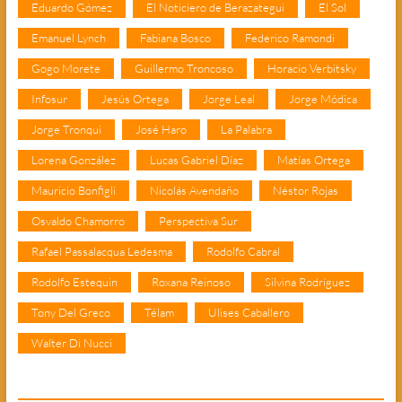
Eduardo Gómez
El Noticiero de Berazategui
El Sol
Emanuel Lynch
Fabiana Bosco
Federico Ramondi
Gogo Morete
Guillermo Troncoso
Horacio Verbitsky
Infosur
Jesús Ortega
Jorge Leal
Jorge Módica
Jorge Tronqui
José Haro
La Palabra
Lorena González
Lucas Gabriel Díaz
Matías Ortega
Mauricio Bonfigli
Nicolás Avendaño
Néstor Rojas
Osvaldo Chamorro
Perspectiva Sur
Rafael Passalacqua Ledesma
Rodolfo Cabral
Rodolfo Estequin
Roxana Reinoso
Silvina Rodríguez
Tony Del Greco
Télam
Ulises Caballero
Walter Di Nucci