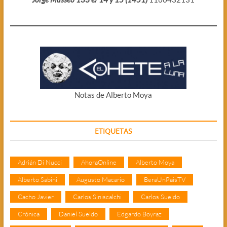
Notas de Alberto Moya
ETIQUETAS
Adrián Di Nucci
AhoraOnline
Alberto Moya
Alberto Sabini
Augusto Macario
BeraUnPaisTV
Cacho Javier
Carlos Siniscalchi
Carlos Sueldo
Crónica
Daniel Sueldo
Edgardo Boyraz