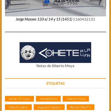
Jorge Masseo 133 e/ 14 y 15 (1451)
1160432131
Notas de Alberto Moya
ETIQUETAS
Adrián Di Nucci
AhoraOnline
Alberto Moya
Alberto Sabini
Augusto Macario
BeraUnPaisTV