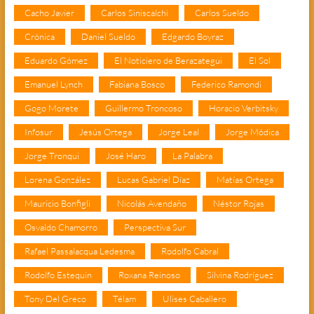
Cacho Javier
Carlos Siniscalchi
Carlos Sueldo
Crónica
Daniel Sueldo
Edgardo Boyraz
Eduardo Gómez
El Noticiero de Berazategui
El Sol
Emanuel Lynch
Fabiana Bosco
Federico Ramondi
Gogo Morete
Guillermo Troncoso
Horacio Verbitsky
Infosur
Jesús Ortega
Jorge Leal
Jorge Módica
Jorge Tronqui
José Haro
La Palabra
Lorena González
Lucas Gabriel Díaz
Matías Ortega
Mauricio Bonfigli
Nicolás Avendaño
Néstor Rojas
Osvaldo Chamorro
Perspectiva Sur
Rafael Passalacqua Ledesma
Rodolfo Cabral
Rodolfo Estequin
Roxana Reinoso
Silvina Rodríguez
Tony Del Greco
Télam
Ulises Caballero