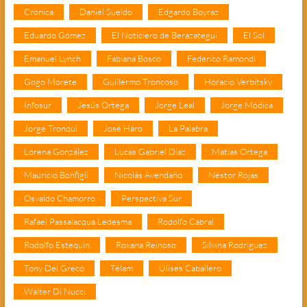
Crónica
Daniel Sueldo
Edgardo Boyraz
Eduardo Gómez
El Noticiero de Berazategui
El Sol
Emanuel Lynch
Fabiana Bosco
Federico Ramondi
Gogo Morete
Guillermo Troncoso
Horacio Verbitsky
Infosur
Jesús Ortega
Jorge Leal
Jorge Módica
Jorge Tronqui
José Haro
La Palabra
Lorena González
Lucas Gabriel Díaz
Matías Ortega
Mauricio Bonfigli
Nicolás Avendaño
Néstor Rojas
Osvaldo Chamorro
Perspectiva Sur
Rafael Passalacqua Ledesma
Rodolfo Cabral
Rodolfo Estequin
Roxana Reinoso
Silvina Rodríguez
Tony Del Greco
Télam
Ulises Caballero
Walter Di Nucci