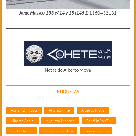
Jorge Masseo 133 e/ 14 y 15 (1451)
1160432131
Notas de Alberto Moya
ETIQUETAS
Adrián Di Nucci
AhoraOnline
Alberto Moya
Alberto Sabini
Augusto Macario
BeraUnPaisTV
Cacho Javier
Carlos Siniscalchi
Carlos Sueldo