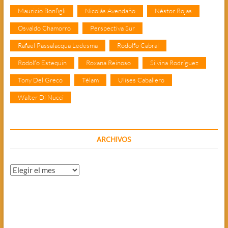
Mauricio Bonfigli
Nicolás Avendaño
Néstor Rojas
Osvaldo Chamorro
Perspectiva Sur
Rafael Passalacqua Ledesma
Rodolfo Cabral
Rodolfo Estequin
Roxana Reinoso
Silvina Rodríguez
Tony Del Greco
Télam
Ulises Caballero
Walter Di Nucci
ARCHIVOS
Archivos