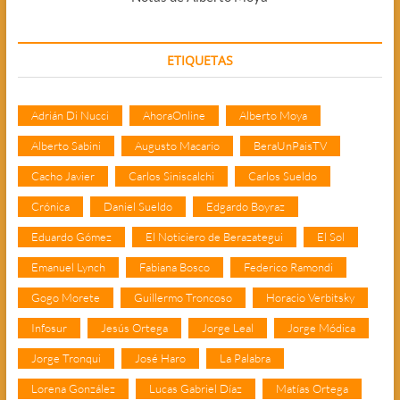
ETIQUETAS
Adrián Di Nucci
AhoraOnline
Alberto Moya
Alberto Sabini
Augusto Macario
BeraUnPaisTV
Cacho Javier
Carlos Siniscalchi
Carlos Sueldo
Crónica
Daniel Sueldo
Edgardo Boyraz
Eduardo Gómez
El Noticiero de Berazategui
El Sol
Emanuel Lynch
Fabiana Bosco
Federico Ramondi
Gogo Morete
Guillermo Troncoso
Horacio Verbitsky
Infosur
Jesús Ortega
Jorge Leal
Jorge Módica
Jorge Tronqui
José Haro
La Palabra
Lorena González
Lucas Gabriel Díaz
Matías Ortega