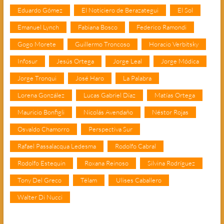
Eduardo Gómez
El Noticiero de Berazategui
El Sol
Emanuel Lynch
Fabiana Bosco
Federico Ramondi
Gogo Morete
Guillermo Troncoso
Horacio Verbitsky
Infosur
Jesús Ortega
Jorge Leal
Jorge Módica
Jorge Tronqui
José Haro
La Palabra
Lorena González
Lucas Gabriel Díaz
Matías Ortega
Mauricio Bonfigli
Nicolás Avendaño
Néstor Rojas
Osvaldo Chamorro
Perspectiva Sur
Rafael Passalacqua Ledesma
Rodolfo Cabral
Rodolfo Estequin
Roxana Reinoso
Silvina Rodríguez
Tony Del Greco
Télam
Ulises Caballero
Walter Di Nucci