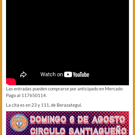
Las entradas pueden comprarse por anticipado en Mercado
Pago al 117650114.
La cita es en 23 y 111, de Berazategui.