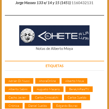
Jorge Masseo 133 e/ 14 y 15 (1451)
1160432131
Notas de Alberto Moya
ETIQUETAS
Adrián Di Nucci
AhoraOnline
Alberto Moya
Alberto Sabini
Augusto Macario
BeraUnPaisTV
Cacho Javier
Carlos Siniscalchi
Carlos Sueldo
Crónica
Daniel Sueldo
Edgardo Boyraz