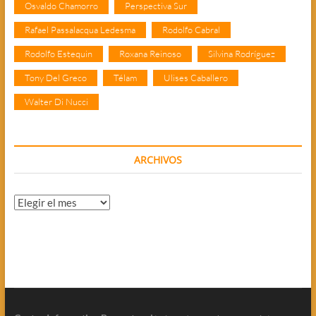
Osvaldo Chamorro
Perspectiva Sur
Rafael Passalacqua Ledesma
Rodolfo Cabral
Rodolfo Estequin
Roxana Reinoso
Silvina Rodríguez
Tony Del Greco
Télam
Ulises Caballero
Walter Di Nucci
ARCHIVOS
Archivos