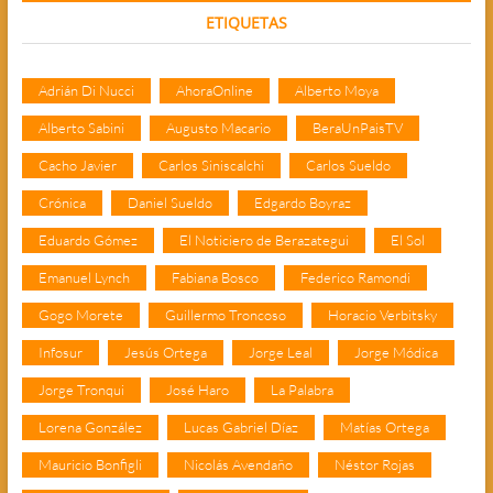
ETIQUETAS
Adrián Di Nucci
AhoraOnline
Alberto Moya
Alberto Sabini
Augusto Macario
BeraUnPaisTV
Cacho Javier
Carlos Siniscalchi
Carlos Sueldo
Crónica
Daniel Sueldo
Edgardo Boyraz
Eduardo Gómez
El Noticiero de Berazategui
El Sol
Emanuel Lynch
Fabiana Bosco
Federico Ramondi
Gogo Morete
Guillermo Troncoso
Horacio Verbitsky
Infosur
Jesús Ortega
Jorge Leal
Jorge Módica
Jorge Tronqui
José Haro
La Palabra
Lorena González
Lucas Gabriel Díaz
Matías Ortega
Mauricio Bonfigli
Nicolás Avendaño
Néstor Rojas