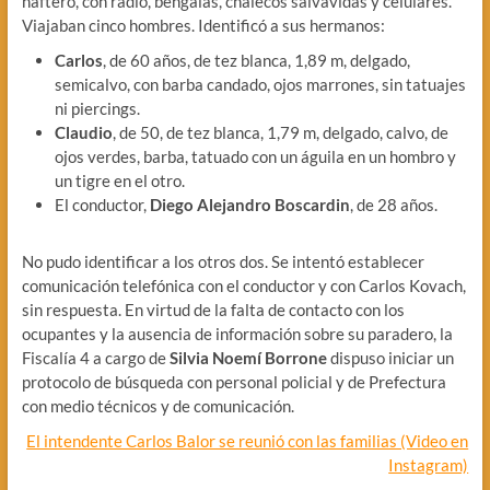
naftero, con radio, bengalas, chalecos salvavidas y celulares.
Viajaban cinco hombres. Identificó a sus hermanos:
Carlos
, de 60 años, de tez blanca, 1,89 m, delgado,
semicalvo, con barba candado, ojos marrones, sin tatuajes
ni piercings.
Claudio
, de 50, de tez blanca, 1,79 m, delgado, calvo, de
ojos verdes, barba, tatuado con un águila en un hombro y
un tigre en el otro.
El conductor,
Diego Alejandro Boscardin
, de 28 años.
No pudo identificar a los otros dos. Se intentó establecer
comunicación telefónica con el conductor y con Carlos Kovach,
sin respuesta. En virtud de la falta de contacto con los
ocupantes y la ausencia de información sobre su paradero, la
Fiscalía 4 a cargo de
Silvia Noemí
Borrone
dispuso iniciar un
protocolo de búsqueda con personal policial y de Prefectura
con medio técnicos y de comunicación.
El intendente Carlos Balor se reunió con las familias (Video en
Instagram)