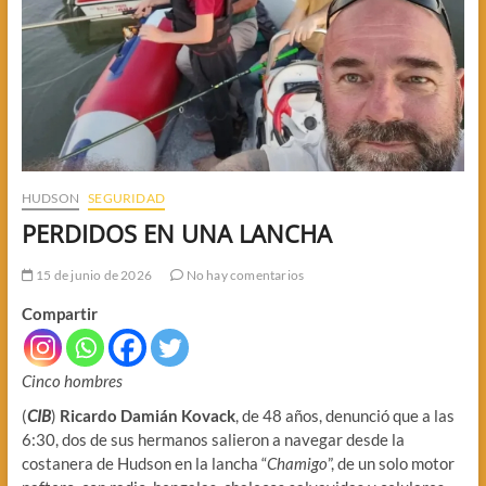
HUDSON
SEGURIDAD
PERDIDOS EN UNA LANCHA
15 de junio de 2026
No hay comentarios
Compartir
Cinco hombres
(
CIB
)
Ricardo Damián Kovack
, de 48 años, denunció que a las
6:30, dos de sus hermanos salieron a navegar desde la
costanera de Hudson en la lancha “
Chamigo
”, de un solo motor