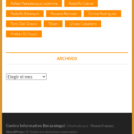
Rafael Passalacqua Ledesma
Rodolfo Cabral
Rodolfo Estequin
Roxana Reinoso
Silvina Rodríguez
Tony Del Greco
Télam
Ulises Caballero
Walter Di Nucci
ARCHIVOS
Archivos
Centro Informativo Berazategui
| Diseñado por:
Theme Freesia
|
WordPress
| © Todos los derechos reservados