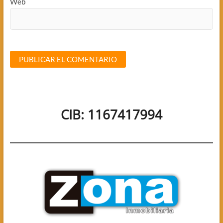
Web
CIB: 1167417994