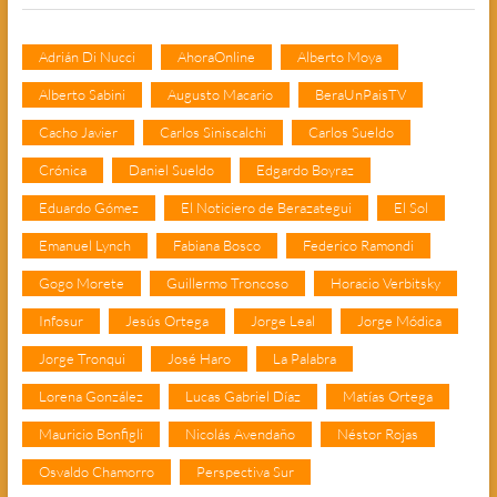
Adrián Di Nucci
AhoraOnline
Alberto Moya
Alberto Sabini
Augusto Macario
BeraUnPaisTV
Cacho Javier
Carlos Siniscalchi
Carlos Sueldo
Crónica
Daniel Sueldo
Edgardo Boyraz
Eduardo Gómez
El Noticiero de Berazategui
El Sol
Emanuel Lynch
Fabiana Bosco
Federico Ramondi
Gogo Morete
Guillermo Troncoso
Horacio Verbitsky
Infosur
Jesús Ortega
Jorge Leal
Jorge Módica
Jorge Tronqui
José Haro
La Palabra
Lorena González
Lucas Gabriel Díaz
Matías Ortega
Mauricio Bonfigli
Nicolás Avendaño
Néstor Rojas
Osvaldo Chamorro
Perspectiva Sur