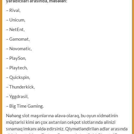
yaradıcıları arasında, məsələn:
– Rival,
– Unicum,
– NetEnt,
– Gamomat,
– Novomatic,
– PlaySon,
– Playtech,
– Quickspin,
– Thunderkick,
– Yggdrasil,
– Big Time Gaming.
Nəhəng slot maşınlarına əlavə olaraq, bu oyun xidmətinin
müştərisi kimi ən çox axtarılan cekpot slotlarında əlinizi
sınamaq imkanı əldə edirsiniz. Qiymətləndirilən adlar arasında