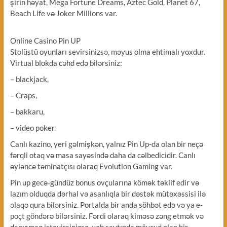
şirin həyat, Mega Fortune Dreams, Aztec Gold, Planet 67,
Beach Life və Joker Millions var.
Online Casino Pin UP
Stolüstü oyunları sevirsinizsə, məyus olma ehtimalı yoxdur.
Virtual blokda cəhd edə bilərsiniz:
– blackjack,
– Craps,
– bakkaru,
– video poker.
Canlı kazino, yeri gəlmişkən, yalnız Pin Up-da olan bir neçə
fərqli otaq və masa sayəsində daha da cəlbedicidir. Canlı
əyləncə təminatçısı olaraq Evolution Gaming var.
Pin up gecə-gündüz bonus ovçularına kömək təklif edir və
lazım olduqda dərhal və asanlıqla bir dəstək mütəxəssisi ilə
əlaqə qura bilərsiniz. Portalda bir anda söhbət edə və ya e-
poçt göndərə bilərsiniz. Fərdi olaraq kiməsə zəng etmək və