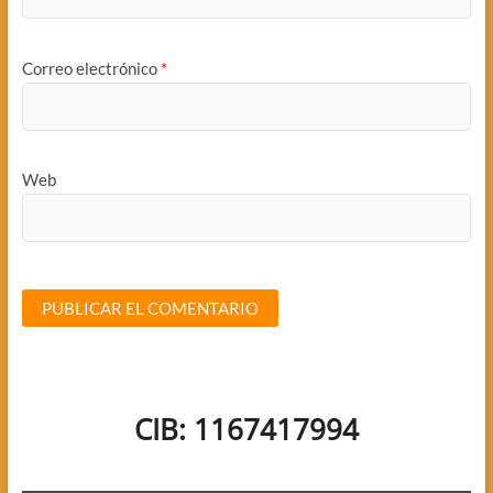
Correo electrónico
*
Web
CIB: 1167417994