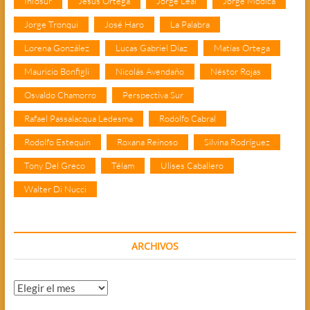
Infosur
Jesús Ortega
Jorge Leal
Jorge Módica
Jorge Tronqui
José Haro
La Palabra
Lorena González
Lucas Gabriel Díaz
Matías Ortega
Mauricio Bonfigli
Nicolás Avendaño
Néstor Rojas
Osvaldo Chamorro
Perspectiva Sur
Rafael Passalacqua Ledesma
Rodolfo Cabral
Rodolfo Estequin
Roxana Reinoso
Silvina Rodríguez
Tony Del Greco
Télam
Ulises Caballero
Walter Di Nucci
ARCHIVOS
Archivos