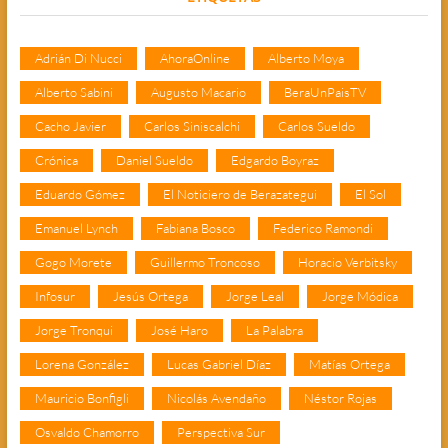
Adrián Di Nucci
AhoraOnline
Alberto Moya
Alberto Sabini
Augusto Macario
BeraUnPaisTV
Cacho Javier
Carlos Siniscalchi
Carlos Sueldo
Crónica
Daniel Sueldo
Edgardo Boyraz
Eduardo Gómez
El Noticiero de Berazategui
El Sol
Emanuel Lynch
Fabiana Bosco
Federico Ramondi
Gogo Morete
Guillermo Troncoso
Horacio Verbitsky
Infosur
Jesús Ortega
Jorge Leal
Jorge Módica
Jorge Tronqui
José Haro
La Palabra
Lorena González
Lucas Gabriel Díaz
Matías Ortega
Mauricio Bonfigli
Nicolás Avendaño
Néstor Rojas
Osvaldo Chamorro
Perspectiva Sur