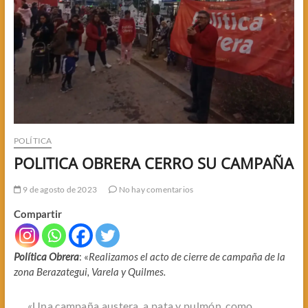
POLÍTICA
POLITICA OBRERA CERRO SU CAMPAÑA
9 de agosto de 2023
No hay comentarios
Compartir
Política Obrera
: «
Realizamos el acto de cierre de campaña de la
zona Berazategui, Varela y
Quilmes
.
«Una campaña austera, a pata y pulmón, como