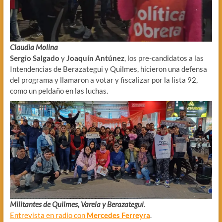
Claudia Molina
Sergio
Salgado
y
Joaquín
Antúnez
, los pre-candidatos a las
Intendencias de Berazategui y Quilmes, hicieron una defensa
del programa y llamaron a votar y fiscalizar por la lista 92,
como un peldaño en las luchas.
Militantes de Quilmes, Varela y Berazategui
.
Entrevista en radio con
Mercedes Ferreyra
.