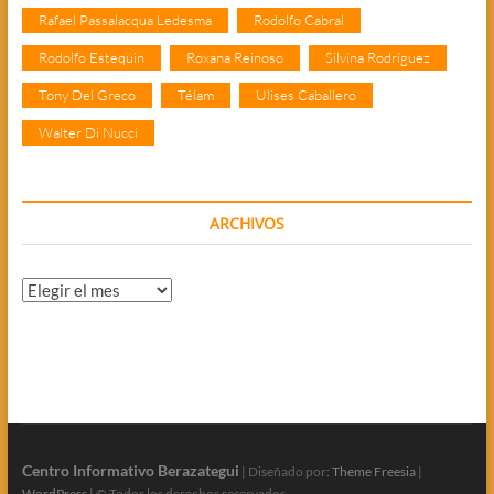
Rafael Passalacqua Ledesma
Rodolfo Cabral
Rodolfo Estequin
Roxana Reinoso
Silvina Rodríguez
Tony Del Greco
Télam
Ulises Caballero
Walter Di Nucci
ARCHIVOS
Archivos
Centro Informativo Berazategui
| Diseñado por:
Theme Freesia
|
WordPress
| © Todos los derechos reservados