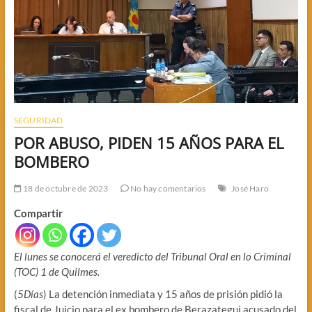
SEGURIDAD
POR ABUSO, PIDEN 15 AÑOS PARA EL
BOMBERO
18 de octubre de 2023
No hay comentarios
José Haro
Compartir
El lunes se conocerá el veredicto del Tribunal Oral en lo Criminal
(TOC) 1 de Quilmes.
(
5Días
) La detención inmediata y 15 años de prisión pidió la
fiscal de Juicio para el ex bombero de Berazategui acusado del