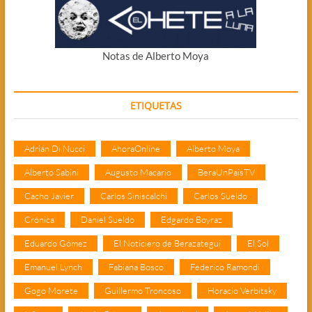
Notas de Alberto Moya
ETIQUETAS
Adrián Di Nucci
AhoraOnline
Alberto Moya
Alberto Sabini
Augusto Macario
BeraUnPaisTV
Cacho Javier
Carlos Siniscalchi
Carlos Sueldo
Crónica
Daniel Sueldo
Edgardo Boyraz
Eduardo Gómez
El Noticiero de Berazategui
El Sol
Emanuel Lynch
Fabiana Bosco
Federico Ramondi
Gogo Morete
Guillermo Troncoso
Horacio Verbitsky