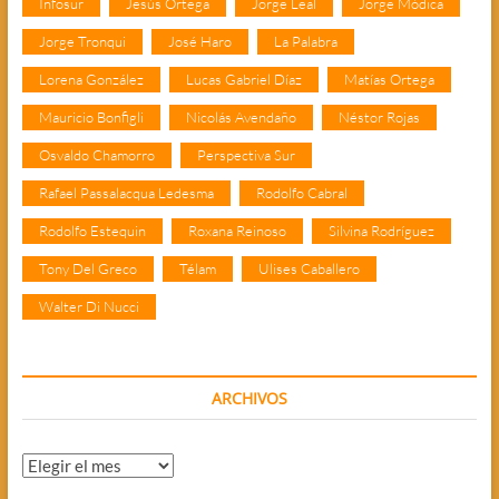
Infosur
Jesús Ortega
Jorge Leal
Jorge Módica
Jorge Tronqui
José Haro
La Palabra
Lorena González
Lucas Gabriel Díaz
Matías Ortega
Mauricio Bonfigli
Nicolás Avendaño
Néstor Rojas
Osvaldo Chamorro
Perspectiva Sur
Rafael Passalacqua Ledesma
Rodolfo Cabral
Rodolfo Estequin
Roxana Reinoso
Silvina Rodríguez
Tony Del Greco
Télam
Ulises Caballero
Walter Di Nucci
ARCHIVOS
Archivos