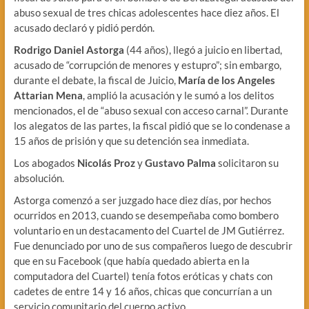
abuso sexual de tres chicas adolescentes hace diez años. El
acusado declaró y pidió perdón.
Rodrigo Daniel Astorga
(44 años), llegó a juicio en libertad,
acusado de “corrupción de menores y estupro”; sin embargo,
durante el debate, la fiscal de Juicio,
María de los Angeles
Attarian Mena
, amplió la acusación y le sumó a los delitos
mencionados, el de “abuso sexual con acceso carnal”. Durante
los alegatos de las partes, la fiscal pidió que se lo condenase a
15 años de prisión y que su detención sea inmediata.
Los abogados
Nicolás Proz
y
Gustavo Palma
solicitaron su
absolución.
Astorga comenzó a ser juzgado hace diez días, por hechos
ocurridos en 2013, cuando se desempeñaba como bombero
voluntario en un destacamento del Cuartel de JM Gutiérrez.
Fue denunciado por uno de sus compañeros luego de descubrir
que en su Facebook (que había quedado abierta en la
computadora del Cuartel) tenía fotos eróticas y chats con
cadetes de entre 14 y 16 años, chicas que concurrían a un
servicio comunitario del cuerpo activo.