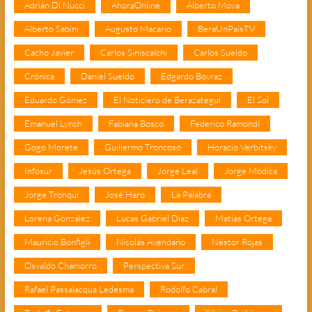
Adrián Di Nucci
AhoraOnline
Alberto Moya
Alberto Sabini
Augusto Macario
BeraUnPaisTV
Cacho Javier
Carlos Siniscalchi
Carlos Sueldo
Crónica
Daniel Sueldo
Edgardo Boyraz
Eduardo Gómez
El Noticiero de Berazategui
El Sol
Emanuel Lynch
Fabiana Bosco
Federico Ramondi
Gogo Morete
Guillermo Troncoso
Horacio Verbitsky
Infosur
Jesús Ortega
Jorge Leal
Jorge Módica
Jorge Tronqui
José Haro
La Palabra
Lorena González
Lucas Gabriel Díaz
Matías Ortega
Mauricio Bonfigli
Nicolás Avendaño
Néstor Rojas
Osvaldo Chamorro
Perspectiva Sur
Rafael Passalacqua Ledesma
Rodolfo Cabral