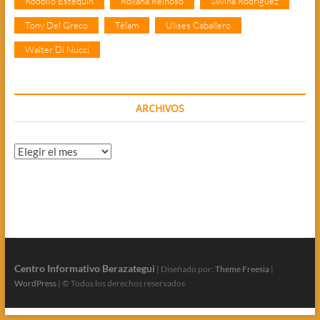
Rodolfo Estequin
Roxana Reinoso
Silvina Rodríguez
Tony Del Greco
Télam
Ulises Caballero
Walter Di Nucci
ARCHIVOS
Archivos
Centro Informativo Berazategui
| Diseñado por:
Theme Freesia
|
WordPress
| © Todos los derechos reservados