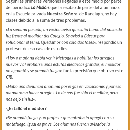
Según las primeras versiones llegadas a este medio por parte
del periódico
La Misión
, que la recibió de parte del alumnado,
en la Escuela privada
Nuestra Señora
, de Ranelagh, no hay
clases debido a la suma de tres problemas.
«
La semana pasada, un vecino avisó que salía humo del poste de
luz frente al medidor del Colegio. Se avisó a Edesur para
solucionar el tema. Quedamos con sólo dos fases
«, respondió un
profesor de esa casa de estudios.
«
Hoy o mañana debía venir Metrogas a habilitar los arreglos
nuevos y al probarse unas estufas eléctricas grandes, el medidor
no aguantó y se prendió fuego
«, fue la precisión que obtuvo este
CIB
.
«
Hubo una denuncia anónima por el gas en vacaciones y por eso
mandaron a hacer arreglos. Lo de hoy fue sólo el medidor, pero
nos dejó sin luz
«.
-¿Estalló el medidor?
«
Se prendió fuego y un profesor que entraba lo apagó con su
matafuego. Igual es grave. Los alumnos fueron avisados la