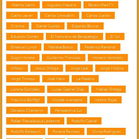
Alberto Sabini
Augusto Macario
BeraUnPaisTV
Cacho Javier
Carlos Siniscalchi
Carlos Sueldo
Crónica
Daniel Sueldo
Edgardo Boyraz
Eduardo Gómez
El Noticiero de Berazategui
El Sol
Emanuel Lynch
Fabiana Bosco
Federico Ramondi
Gogo Morete
Guillermo Troncoso
Horacio Verbitsky
Infosur
Jesús Ortega
Jorge Leal
Jorge Módica
Jorge Tronqui
José Haro
La Palabra
Lorena González
Lucas Gabriel Díaz
Matías Ortega
Mauricio Bonfigli
Nicolás Avendaño
Néstor Rojas
Osvaldo Chamorro
Perspectiva Sur
Rafael Passalacqua Ledesma
Rodolfo Cabral
Rodolfo Estequin
Roxana Reinoso
Silvina Rodríguez