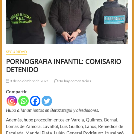
SEGURIDAD
PORNOGRAFIA INFANTIL: COMISARIO
DETENIDO
3 de noviembre de 2021
No hay comentarios
Compartir
Hubo allanamientos en Berazategui y alrededores.
Además, hubo procedimientos en Varela, Quilmes, Bernal,
Lomas de Zamora, Lavallol, Luis Guillón, Lanús, Remedios de
Escalada, Mar del Plata, Luján, General Rodríguez, Ituzaingó,