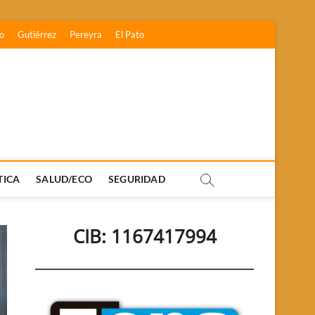
o
Gutiérrez
Pereyra
El Pato
TICA
SALUD/ECO
SEGURIDAD
CIB: 1167417994