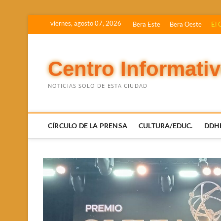
Saltar
viernes, agosto 07, 2026
Bera Este
Bera Oeste
El 
al
contenido
Centro Informati
NOTICIAS SOLO DE ESTA CIUDAD
CÍRCULO DE LA PRENSA
CULTURA/EDUC.
DDH