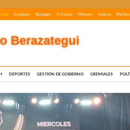
Cruce
Sourigues
Ranelagh
V. España
Plátanos
Hudson
Marítim
vo Berazategui
H
DEPORTES
GESTIÓN DE GOBIERNO
GREMIALES
POLÍ