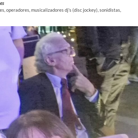
nes
s, operadores, musicalizadores dj’s (disc jockey), sonidistas,