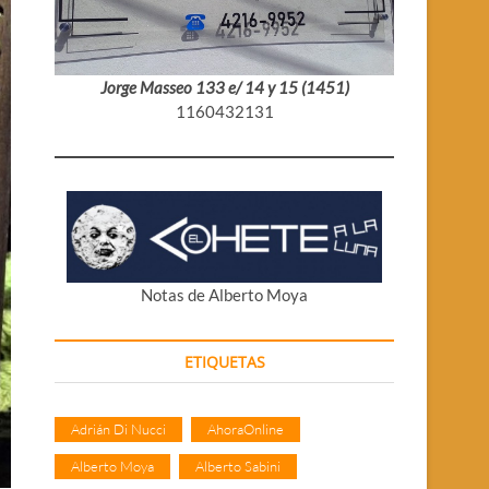
Jorge Masseo 133 e/ 14 y 15 (1451)
1160432131
Notas de Alberto Moya
ETIQUETAS
Adrián Di Nucci
AhoraOnline
Alberto Moya
Alberto Sabini