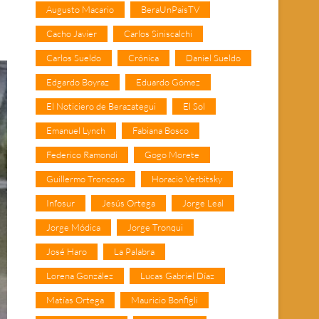
Augusto Macario
BeraUnPaisTV
Cacho Javier
Carlos Siniscalchi
Carlos Sueldo
Crónica
Daniel Sueldo
Edgardo Boyraz
Eduardo Gómez
El Noticiero de Berazategui
El Sol
Emanuel Lynch
Fabiana Bosco
Federico Ramondi
Gogo Morete
Guillermo Troncoso
Horacio Verbitsky
Infosur
Jesús Ortega
Jorge Leal
Jorge Módica
Jorge Tronqui
José Haro
La Palabra
Lorena González
Lucas Gabriel Díaz
Matías Ortega
Mauricio Bonfigli