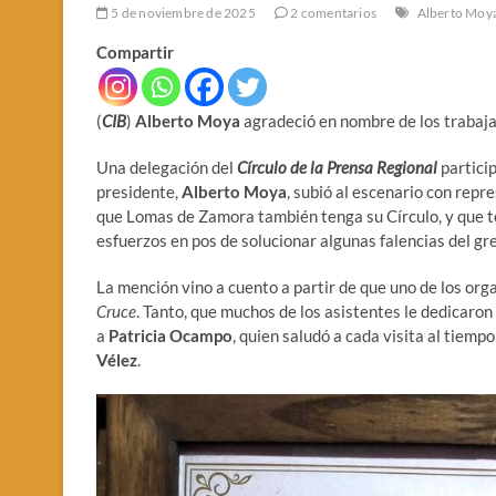
5 de noviembre de 2025
2 comentarios
Alberto Moy
Compartir
(
CIB
)
Alberto Moya
agradeció en nombre de los trabaja
Una delegación del
Círculo de la Prensa Regional
particip
presidente,
Alberto Moya
, subió al escenario con repr
que Lomas de Zamora también tenga su Círculo, y que t
esfuerzos en pos de solucionar algunas falencias del gr
La mención vino a cuento a partir de que uno de los or
Cruce
. Tanto, que muchos de los asistentes le dedicaron
a
Patricia Ocampo
, quien saludó a cada visita al tiemp
Vélez
.