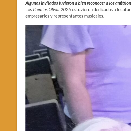
Algunos invitados tuvieron a bien reconocer a los anfitrio
Los
Premios Olivia 2025
estuvieron dedicados a locutore
empresarios y representantes musicales.