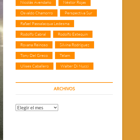
Nicolás Avendaño
Néstor Rojas
Osvaldo Chamorro
Perspectiva Sur
Rafael Passalacqua Ledesma
Rodolfo Cabral
Rodolfo Estequin
Roxana Reinoso
Silvina Rodríguez
Tony Del Greco
Télam
Ulises Caballero
Walter Di Nucci
ARCHIVOS
Archivos