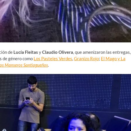
cción de
Lucía Fleitas
y
Claudio Olivera
, que amenizaron las entregas,
as de género como
Los Pasteles Verdes
,
Granizo Rojo
;
El Mago y La
os Manseros Santiagueños
.