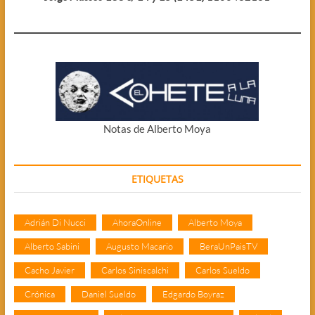
Notas de Alberto Moya
ETIQUETAS
Adrián Di Nucci
AhoraOnline
Alberto Moya
Alberto Sabini
Augusto Macario
BeraUnPaisTV
Cacho Javier
Carlos Siniscalchi
Carlos Sueldo
Crónica
Daniel Sueldo
Edgardo Boyraz