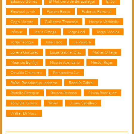
Eduardo Gómez
El Noticiero de Berazategui
El Sol
Emanuel Lynch
Fabiana Bosco
Federico Ramondi
Gogo Morete
Guillermo Troncoso
Horacio Verbitsky
Infosur
Jesús Ortega
Jorge Leal
Jorge Módica
Jorge Tronqui
José Haro
La Palabra
Lorena González
Lucas Gabriel Díaz
Matías Ortega
Mauricio Bonfigli
Nicolás Avendaño
Néstor Rojas
Osvaldo Chamorro
Perspectiva Sur
Rafael Passalacqua Ledesma
Rodolfo Cabral
Rodolfo Estequin
Roxana Reinoso
Silvina Rodríguez
Tony Del Greco
Télam
Ulises Caballero
Walter Di Nucci