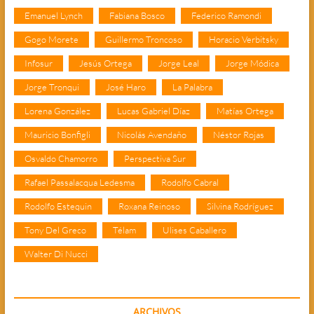
Emanuel Lynch
Fabiana Bosco
Federico Ramondi
Gogo Morete
Guillermo Troncoso
Horacio Verbitsky
Infosur
Jesús Ortega
Jorge Leal
Jorge Módica
Jorge Tronqui
José Haro
La Palabra
Lorena González
Lucas Gabriel Díaz
Matías Ortega
Mauricio Bonfigli
Nicolás Avendaño
Néstor Rojas
Osvaldo Chamorro
Perspectiva Sur
Rafael Passalacqua Ledesma
Rodolfo Cabral
Rodolfo Estequin
Roxana Reinoso
Silvina Rodríguez
Tony Del Greco
Télam
Ulises Caballero
Walter Di Nucci
ARCHIVOS