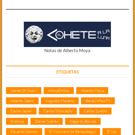
Notas de Alberto Moya
ETIQUETAS
Adrián Di Nucci
AhoraOnline
Alberto Moya
Alberto Sabini
Augusto Macario
BeraUnPaisTV
Cacho Javier
Carlos Siniscalchi
Carlos Sueldo
Crónica
Daniel Sueldo
Edgardo Boyraz
Eduardo Gómez
El Noticiero de Berazategui
El Sol