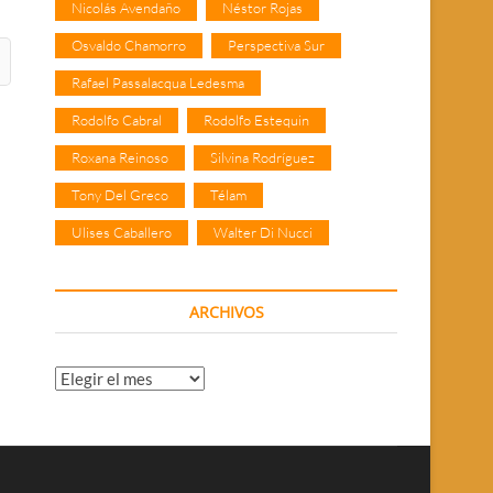
Nicolás Avendaño
Néstor Rojas
Osvaldo Chamorro
Perspectiva Sur
Rafael Passalacqua Ledesma
Rodolfo Cabral
Rodolfo Estequin
Roxana Reinoso
Silvina Rodríguez
Tony Del Greco
Télam
Ulises Caballero
Walter Di Nucci
ARCHIVOS
Archivos