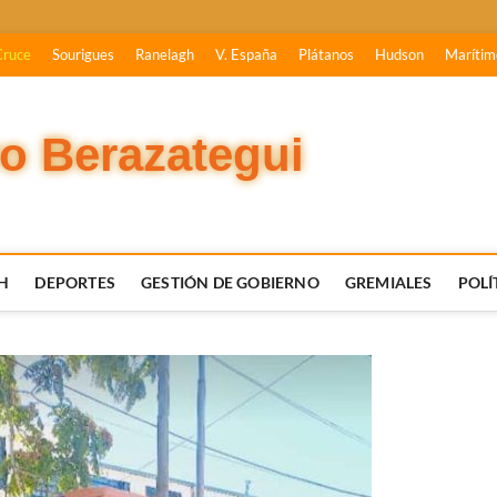
Cruce
Sourigues
Ranelagh
V. España
Plátanos
Hudson
Marítim
vo Berazategui
H
DEPORTES
GESTIÓN DE GOBIERNO
GREMIALES
POLÍ