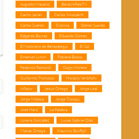
Augusto Macario
BeraUnPaisTV
Cacho Javier
Carlos Siniscalchi
Carlos Sueldo
Crónica
Daniel Sueldo
Edgardo Boyraz
Eduardo Gómez
El Noticiero de Berazategui
El Sol
Emanuel Lynch
Fabiana Bosco
Federico Ramondi
Gogo Morete
Guillermo Troncoso
Horacio Verbitsky
Infosur
Jesús Ortega
Jorge Leal
Jorge Módica
Jorge Tronqui
José Haro
La Palabra
Lorena González
Lucas Gabriel Díaz
Matías Ortega
Mauricio Bonfigli