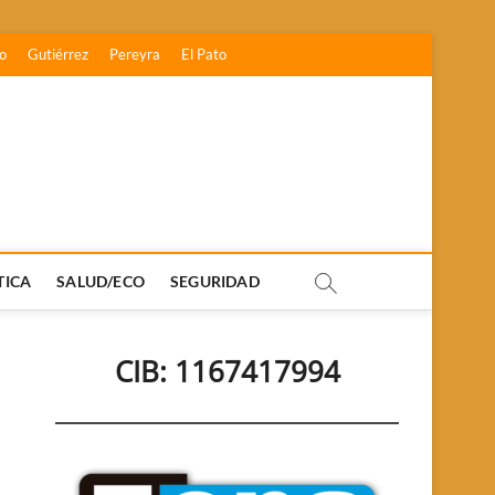
o
Gutiérrez
Pereyra
El Pato
TICA
SALUD/ECO
SEGURIDAD
CIB: 1167417994