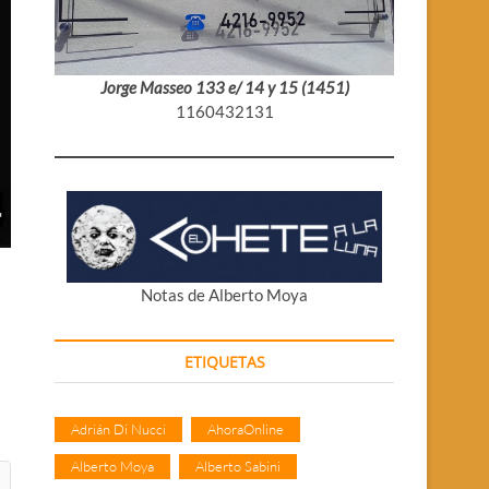
Jorge Masseo 133 e/ 14 y 15 (1451)
1160432131
Notas de Alberto Moya
ETIQUETAS
Adrián Di Nucci
AhoraOnline
Alberto Moya
Alberto Sabini