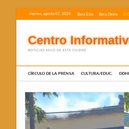
Saltar
viernes, agosto 07, 2026
Bera Este
Bera Oeste
El 
al
contenido
Centro Informati
NOTICIAS SOLO DE ESTA CIUDAD
CÍRCULO DE LA PRENSA
CULTURA/EDUC.
DDH