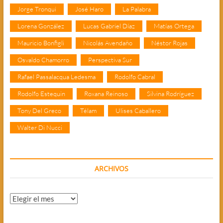
Jorge Tronqui
José Haro
La Palabra
Lorena González
Lucas Gabriel Díaz
Matías Ortega
Mauricio Bonfigli
Nicolás Avendaño
Néstor Rojas
Osvaldo Chamorro
Perspectiva Sur
Rafael Passalacqua Ledesma
Rodolfo Cabral
Rodolfo Estequin
Roxana Reinoso
Silvina Rodríguez
Tony Del Greco
Télam
Ulises Caballero
Walter Di Nucci
ARCHIVOS
Archivos