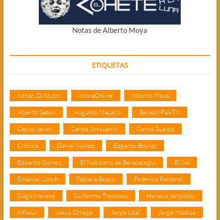
Notas de Alberto Moya
ETIQUETAS
Adrián Di Nucci
AhoraOnline
Alberto Moya
Alberto Sabini
Augusto Macario
BeraUnPaisTV
Cacho Javier
Carlos Siniscalchi
Carlos Sueldo
Crónica
Daniel Sueldo
Edgardo Boyraz
Eduardo Gómez
El Noticiero de Berazategui
El Sol
Emanuel Lynch
Fabiana Bosco
Federico Ramondi
Gogo Morete
Guillermo Troncoso
Horacio Verbitsky
Infosur
Jesús Ortega
Jorge Leal
Jorge Módica