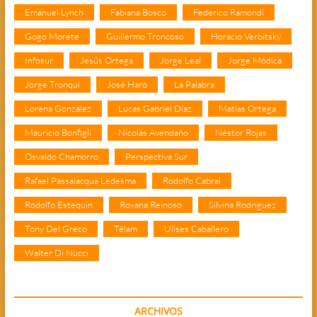
Emanuel Lynch
Fabiana Bosco
Federico Ramondi
Gogo Morete
Guillermo Troncoso
Horacio Verbitsky
Infosur
Jesús Ortega
Jorge Leal
Jorge Módica
Jorge Tronqui
José Haro
La Palabra
Lorena González
Lucas Gabriel Díaz
Matías Ortega
Mauricio Bonfigli
Nicolás Avendaño
Néstor Rojas
Osvaldo Chamorro
Perspectiva Sur
Rafael Passalacqua Ledesma
Rodolfo Cabral
Rodolfo Estequin
Roxana Reinoso
Silvina Rodríguez
Tony Del Greco
Télam
Ulises Caballero
Walter Di Nucci
ARCHIVOS