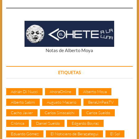
Notas de Alberto Moya
ETIQUETAS
Adrián Di Nucci
AhoraOnline
Alberto Moya
Alberto Sabini
Augusto Macario
BeraUnPaisTV
Cacho Javier
Carlos Siniscalchi
Carlos Sueldo
Crónica
Daniel Sueldo
Edgardo Boyraz
Eduardo Gómez
El Noticiero de Berazategui
El Sol