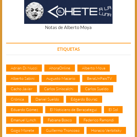
Notas de Alberto Moya
ETIQUETAS
Adrián Di Nucci
AhoraOnline
Alberto Moya
Alberto Sabini
Augusto Macario
BeraUnPaisTV
Cacho Javier
Carlos Siniscalchi
Carlos Sueldo
Crónica
Daniel Sueldo
Edgardo Boyraz
Eduardo Gómez
El Noticiero de Berazategui
El Sol
Emanuel Lynch
Fabiana Bosco
Federico Ramondi
Gogo Morete
Guillermo Troncoso
Horacio Verbitsky