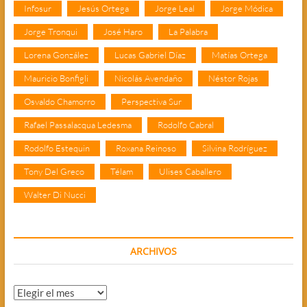
Infosur
Jesús Ortega
Jorge Leal
Jorge Módica
Jorge Tronqui
José Haro
La Palabra
Lorena González
Lucas Gabriel Díaz
Matías Ortega
Mauricio Bonfigli
Nicolás Avendaño
Néstor Rojas
Osvaldo Chamorro
Perspectiva Sur
Rafael Passalacqua Ledesma
Rodolfo Cabral
Rodolfo Estequin
Roxana Reinoso
Silvina Rodríguez
Tony Del Greco
Télam
Ulises Caballero
Walter Di Nucci
ARCHIVOS
Archivos