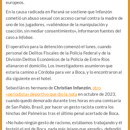
europeos.
En la causa radicada en Paraná se sostiene que Infanzón
cometió un abuso sexual con acceso carnal contra la madre de
uno de los jugadores, «valiéndose de la manipulación y
coacción, sin mediar consentimiento», informaron fuentes del
caso a
Infobae
.
El operativo para la detención comenzó el lunes, cuando
personal de Delitos Fiscales de la Policía Federal y de la
División Delitos Económicos de la Policía de Entre Ríos
allanaron el domicilio. Los investigadores asumieron que
estaría camino a Córdoba para ver a Boca, y lo encontraron al
día siguiente en el hotel.
Sebastián es hermano de
Christian Infanzón
,
otro
«periodista» deportivo que dio la nota
en octubre de 2023,
cuando quedó demorado durante tres horas en una comisaría
de San Pablo, Brasil, por hacer un gesto racista contra los
hinchas del Palmeiras tras el último penal acertado de Boca.
«No hubo ningún gesto de racismo, estábamos trabajando y él
festejó el gol de Boca, nada más lejano que agredir», defendió