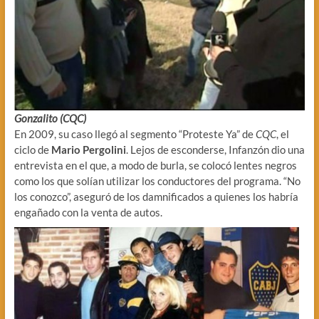
Gonzalito (CQC)
En 2009, su caso llegó al segmento “Proteste Ya” de
CQC
, el
ciclo de
Mario Pergolini
. Lejos de esconderse, Infanzón dio una
entrevista en el que, a modo de burla, se colocó lentes negros
como los que solían utilizar los conductores del programa. “No
los conozco”, aseguró de los damnificados a quienes los habría
engañado con la venta de autos.