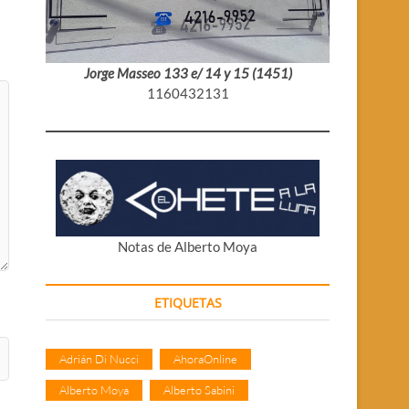
Jorge Masseo 133 e/ 14 y 15 (1451)
1160432131
Notas de Alberto Moya
ETIQUETAS
Adrián Di Nucci
AhoraOnline
Alberto Moya
Alberto Sabini