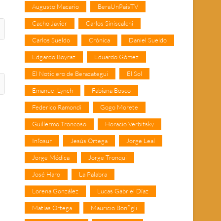
Augusto Macario
BeraUnPaisTV
Cacho Javier
Carlos Siniscalchi
Carlos Sueldo
Crónica
Daniel Sueldo
Edgardo Boyraz
Eduardo Gómez
El Noticiero de Berazategui
El Sol
Emanuel Lynch
Fabiana Bosco
Federico Ramondi
Gogo Morete
Guillermo Troncoso
Horacio Verbitsky
Infosur
Jesús Ortega
Jorge Leal
Jorge Módica
Jorge Tronqui
José Haro
La Palabra
Lorena González
Lucas Gabriel Díaz
Matías Ortega
Mauricio Bonfigli