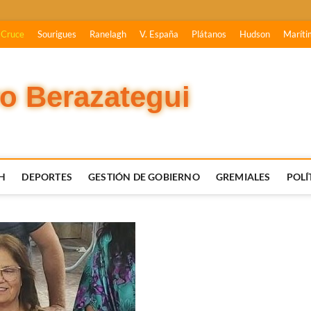
 Cruce
Sourigues
Ranelagh
V. España
Plátanos
Hudson
Maríti
vo Berazategui
H
DEPORTES
GESTIÓN DE GOBIERNO
GREMIALES
POLÍ