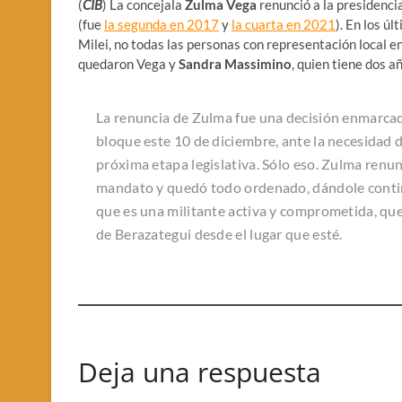
(
CIB
) La concejala
Zulma Vega
renunció a la presidenc
(fue
la segunda en 2017
y
la cuarta en 2021
). En los ú
Milei, no todas las personas con representación local en
quedaron Vega y
Sandra Massimino
, quien tiene dos 
La renuncia de Zulma fue una decisión enmarcada 
bloque este 10 de diciembre, ante la necesidad de
próxima etapa legislativa. Sólo eso. Zulma renun
mandato y quedó todo ordenado, dándole contin
que es una militante activa y comprometida, qu
de Berazategui desde el lugar que esté.
Deja una respuesta