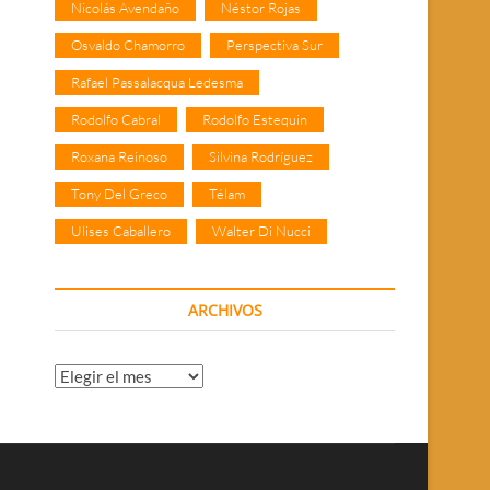
Nicolás Avendaño
Néstor Rojas
Osvaldo Chamorro
Perspectiva Sur
Rafael Passalacqua Ledesma
Rodolfo Cabral
Rodolfo Estequin
Roxana Reinoso
Silvina Rodríguez
Tony Del Greco
Télam
Ulises Caballero
Walter Di Nucci
ARCHIVOS
Archivos