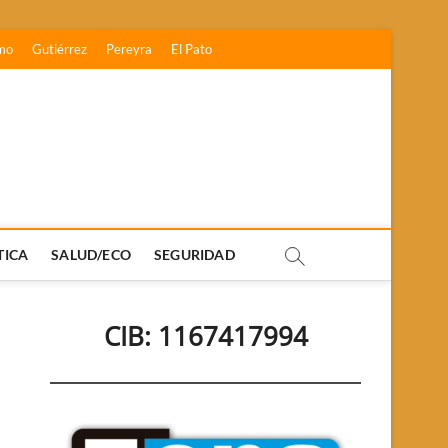
mo
Gutiérrez
Pereyra
El Pato
TICA
SALUD/ECO
SEGURIDAD
CIB: 1167417994