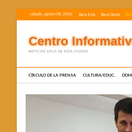
Saltar
sábado, agosto 08, 2026
Bera Este
Bera Oeste
El 
al
contenido
Centro Informati
NOTICIAS SOLO DE ESTA CIUDAD
CÍRCULO DE LA PRENSA
CULTURA/EDUC.
DDH