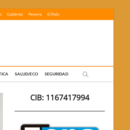
o
Gutiérrez
Pereyra
El Pato
TICA
SALUD/ECO
SEGURIDAD
CIB: 1167417994