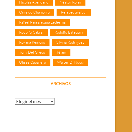
Nicolás Avendaño
Néstor Rojas
Osvaldo Chamorro
Perspectiva Sur
Rafael Passalacqua Ledesma
Rodolfo Cabral
Rodolfo Estequin
Roxana Reinoso
Silvina Rodríguez
Tony Del Greco
Télam
Ulises Caballero
Walter Di Nucci
ARCHIVOS
Archivos