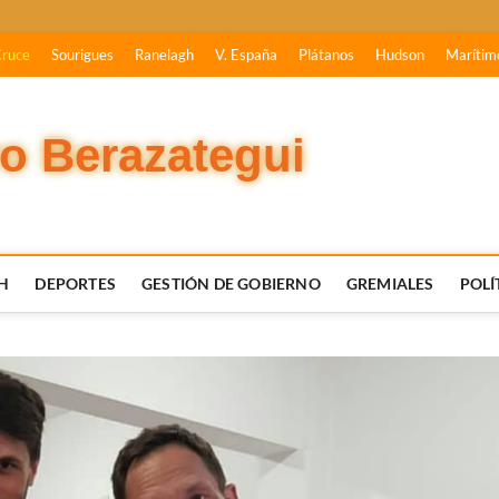
Cruce
Sourigues
Ranelagh
V. España
Plátanos
Hudson
Marítim
vo Berazategui
H
DEPORTES
GESTIÓN DE GOBIERNO
GREMIALES
POLÍ