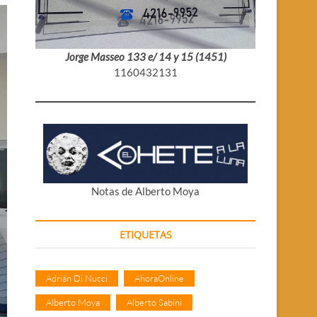
Jorge Masseo 133 e/ 14 y 15 (1451)
1160432131
Notas de Alberto Moya
ETIQUETAS
Adrián Di Nucci
AhoraOnline
Alberto Moya
Alberto Sabini