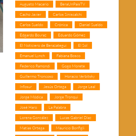
Augusto Macario
BeraUnPaisTV
Cacho Javier
Carlos Siniscalchi
Carlos Sueldo
Crónica
Daniel Sueldo
Edgardo Boyraz
Eduardo Gómez
El Noticiero de Berazategui
El Sol
Emanuel Lynch
Fabiana Bosco
Federico Ramondi
Gogo Morete
Guillermo Troncoso
Horacio Verbitsky
Infosur
Jesús Ortega
Jorge Leal
Jorge Módica
Jorge Tronqui
José Haro
La Palabra
Lorena González
Lucas Gabriel Díaz
Matías Ortega
Mauricio Bonfigli