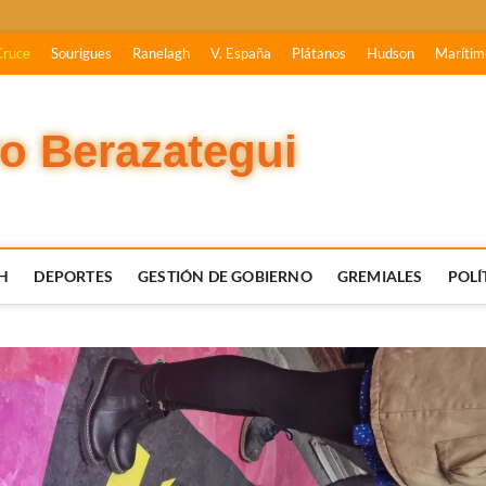
Cruce
Sourigues
Ranelagh
V. España
Plátanos
Hudson
Marítim
vo Berazategui
H
DEPORTES
GESTIÓN DE GOBIERNO
GREMIALES
POLÍ