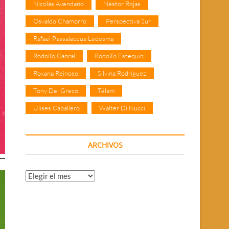
Nicolás Avendaño
Néstor Rojas
Osvaldo Chamorro
Perspectiva Sur
Rafael Passalacqua Ledesma
Rodolfo Cabral
Rodolfo Estequin
Roxana Reinoso
Silvina Rodríguez
Tony Del Greco
Télam
Ulises Caballero
Walter Di Nucci
ARCHIVOS
Archivos