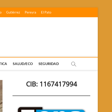
o
Gutiérrez
Pereyra
El Pato
TICA
SALUD/ECO
SEGURIDAD
CIB: 1167417994