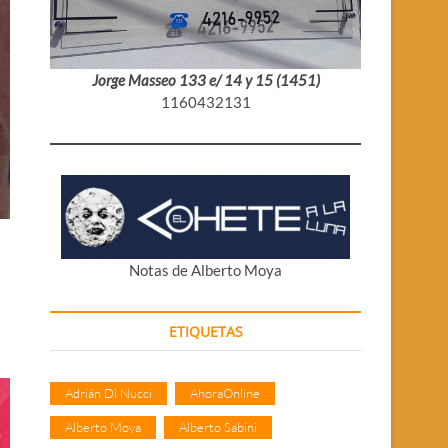
Jorge Masseo 133 e/ 14 y 15 (1451)
1160432131
Notas de Alberto Moya
ETIQUETAS
Adrián Di Nucci
AhoraOnline
Alberto Moya
Alberto Sabini