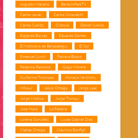
Augusto Macario
BeraUnPaisTV
Cacho Javier
Carlos Siniscalchi
Carlos Sueldo
Crónica
Daniel Sueldo
Edgardo Boyraz
Eduardo Gómez
El Noticiero de Berazategui
El Sol
Emanuel Lynch
Fabiana Bosco
Federico Ramondi
Gogo Morete
Guillermo Troncoso
Horacio Verbitsky
Infosur
Jesús Ortega
Jorge Leal
Jorge Módica
Jorge Tronqui
José Haro
La Palabra
Lorena González
Lucas Gabriel Díaz
Matías Ortega
Mauricio Bonfigli