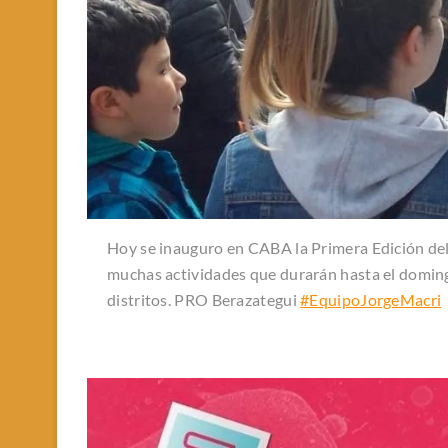
Hoy se inauguro en CABA la Primera Edición del Fe
muchas actividades que durarán hasta el doming
distritos. PRO Berazategui
#EquipoJorgeMacri