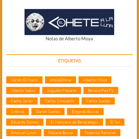
Notas de Alberto Moya
ETIQUETAS
Adrián Di Nucci
AhoraOnline
Alberto Moya
Alberto Sabini
Augusto Macario
BeraUnPaisTV
Cacho Javier
Carlos Siniscalchi
Carlos Sueldo
Crónica
Daniel Sueldo
Edgardo Boyraz
Eduardo Gómez
El Noticiero de Berazategui
El Sol
Emanuel Lynch
Fabiana Bosco
Federico Ramondi