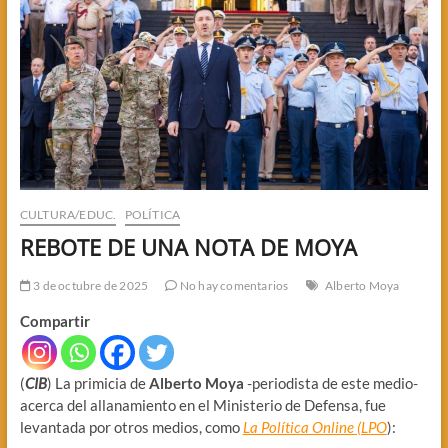
CULTURA/EDUC.
POLÍTICA
REBOTE DE UNA NOTA DE MOYA
3 de octubre de 2025
No hay comentarios
Alberto Moya
Compartir
(
CIB
) La primicia de
Alberto Moya
-periodista de este medio-
acerca del allanamiento en el Ministerio de Defensa, fue
levantada por otros medios, como
La Política Online (LPO
):