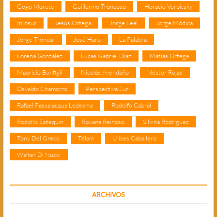
Gogo Morete
Guillermo Troncoso
Horacio Verbitsky
Infosur
Jesús Ortega
Jorge Leal
Jorge Módica
Jorge Tronqui
José Haro
La Palabra
Lorena González
Lucas Gabriel Díaz
Matías Ortega
Mauricio Bonfigli
Nicolás Avendaño
Néstor Rojas
Osvaldo Chamorro
Perspectiva Sur
Rafael Passalacqua Ledesma
Rodolfo Cabral
Rodolfo Estequin
Roxana Reinoso
Silvina Rodríguez
Tony Del Greco
Télam
Ulises Caballero
Walter Di Nucci
ARCHIVOS