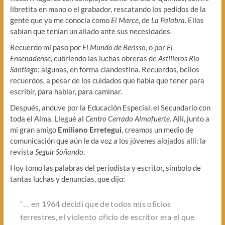
libretita en mano o el grabador, rescatando los pedidos de la
gente que ya me conocía como
El Marce
, de
La Palabra
. Ellos
sabían que tenían un aliado ante sus necesidades.
Recuerdo mi paso por
El Mundo de Berisso
, o por
El
Ensenadense
, cubriendo las luchas obreras de
Astilleros Río
Santiago
; algunas, en forma clandestina. Recuerdos, bellos
recuerdos, a pesar de los cuidados que había que tener para
escribir, para hablar, para caminar.
Después, anduve por la Educación Especial, el Secundario con
toda el Alma. Llegué al
Centro Cerrado Almafuerte
. Allí, junto a
mi gran amigo
Emiliano Erretegui
, creamos un medio de
comunicación que aún le da voz a los jóvenes alojados allí: la
revista
Seguir Soñando
.
Hoy tomo las palabras del periodista y escritor, símbolo de
tantas luchas y denuncias, que dijo:
“… en 1964 decidí que de todos mis oficios
terrestres, el violento oficio de escritor era el que