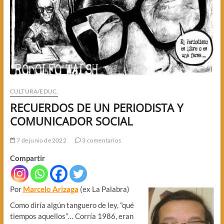
CULTURA/EDUC.
RECUERDOS DE UN PERIODISTA Y
COMUNICADOR SOCIAL
7 de junio de 2022
3 comentarios
Compartir
Por
Marcelo Arizaga
(ex La Palabra)
Como diría algún tanguero de ley, ”qué
tiempos aquellos”… Corría 1986, eran