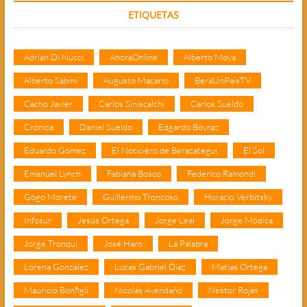
ETIQUETAS
Adrián Di Nucci
AhoraOnline
Alberto Moya
Alberto Sabini
Augusto Macario
BeraUnPaisTV
Cacho Javier
Carlos Siniscalchi
Carlos Sueldo
Crónica
Daniel Sueldo
Edgardo Boyraz
Eduardo Gómez
El Noticiero de Berazategui
El Sol
Emanuel Lynch
Fabiana Bosco
Federico Ramondi
Gogo Morete
Guillermo Troncoso
Horacio Verbitsky
Infosur
Jesús Ortega
Jorge Leal
Jorge Módica
Jorge Tronqui
José Haro
La Palabra
Lorena González
Lucas Gabriel Díaz
Matías Ortega
Mauricio Bonfigli
Nicolás Avendaño
Néstor Rojas