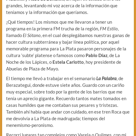
grandes, levantando mi voz acerca de la información que
teníamos y la información que queríamos.
¡Qué tiempos! Los mismos que me llevaron a tener un
programa en la primera FM trucha de la región,
FM Estilo
,
llamado
El Sótano
, en el cual desplegábamos nuestras ganas de
hacer cultura subterránea y bajar línea política, por aquel
memorable programa para La Plata pasaron personajes de la
cultura ‘subte’ platense o famosos como
Pablo Díaz
, de La
Noche de los Lápices, o
Estela Carlotto
, hoy presidente de
Abuelas de Plaza de Mayo.
El tiempo me llevó a trabajar en el semanario
La Palabra
, de
Berazategui, donde estuve siete años. Guardo con un cariño
muy especial, sobre todo por la gente de los barrios que me
tenía un aprecio gigante. Recuerdo tantos mates tomados en
casas humildes que me contaban sus pesares y tristezas.
También ahí había que andar con cuidado, en ese tren Roca que
me devolvía a La Plata de madrugada; tiempos del
menemismo-peronismo.
Recorrí lugares tan complejos como Varela o Quilmes, con mi