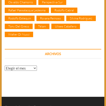
Osvaldo Chamorro
Perspectiva Sur
Rafael Passalacqua Ledesma
Rodolfo Cabral
Rodolfo Estequin
Roxana Reinoso
Silvina Rodríguez
Tony Del Greco
Télam
Ulises Caballero
Walter Di Nucci
ARCHIVOS
Archivos