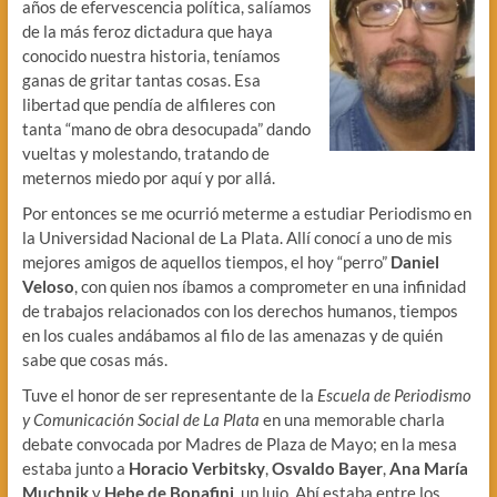
años de efervescencia política, salíamos
de la más feroz dictadura que haya
conocido nuestra historia, teníamos
ganas de gritar tantas cosas. Esa
libertad que pendía de alfileres con
tanta “mano de obra desocupada” dando
vueltas y molestando, tratando de
meternos miedo por aquí y por allá.
Por entonces se me ocurrió meterme a estudiar Periodismo en
la Universidad Nacional de La Plata. Allí conocí a uno de mis
mejores amigos de aquellos tiempos, el hoy “perro”
Daniel
Veloso
, con quien nos íbamos a comprometer en una infinidad
de trabajos relacionados con los derechos humanos, tiempos
en los cuales andábamos al filo de las amenazas y de quién
sabe que cosas más.
Tuve el honor de ser representante de la
Escuela de Periodismo
y Comunicación Social de La Plata
en una memorable charla
debate convocada por Madres de Plaza de Mayo; en la mesa
estaba junto a
Horacio Verbitsky
,
Osvaldo Bayer
,
Ana María
Muchnik
y
Hebe de Bonafini
, un lujo. Ahí estaba entre los