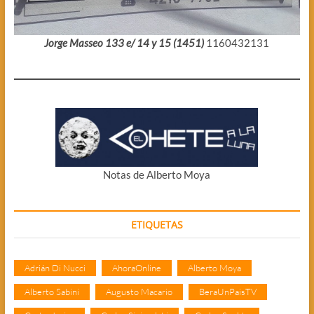
Jorge Masseo 133 e/ 14 y 15 (1451)
1160432131
Notas de Alberto Moya
ETIQUETAS
Adrián Di Nucci
AhoraOnline
Alberto Moya
Alberto Sabini
Augusto Macario
BeraUnPaisTV