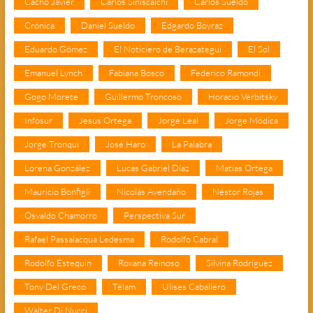
Cacho Javier
Carlos Siniscalchi
Carlos Sueldo
Crónica
Daniel Sueldo
Edgardo Boyraz
Eduardo Gómez
El Noticiero de Berazategui
El Sol
Emanuel Lynch
Fabiana Bosco
Federico Ramondi
Gogo Morete
Guillermo Troncoso
Horacio Verbitsky
Infosur
Jesús Ortega
Jorge Leal
Jorge Módica
Jorge Tronqui
José Haro
La Palabra
Lorena González
Lucas Gabriel Díaz
Matías Ortega
Mauricio Bonfigli
Nicolás Avendaño
Néstor Rojas
Osvaldo Chamorro
Perspectiva Sur
Rafael Passalacqua Ledesma
Rodolfo Cabral
Rodolfo Estequin
Roxana Reinoso
Silvina Rodríguez
Tony Del Greco
Télam
Ulises Caballero
Walter Di Nucci